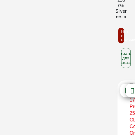
256
Gb
Silver
eSim
Нет
в
налич
Связатьс
для
заказа