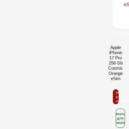
Новин
Apple
iPhone
17 Pro
256 Gb
Cosmic
Orange
eSim
Нет
в
налич
Связатьс
для
заказа