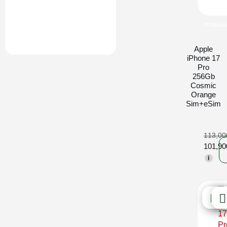
Новин
Apple
iPhone 17
Pro
256Gb
Cosmic
Orange
Sim+eSim
113,0
101,9
i