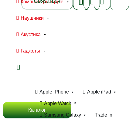
Связаться
Компьютеры Apple
Наушники
Акустика
Гаджеты
Ноутбуки Apple
Компьютеры Apple
Apple iPhone
Apple iPad
Apple Watch
Каталог
Samsung Galaxy
Trade In