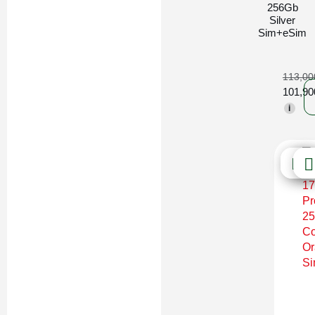
256Gb
Silver
Sim+eSim
113,0
101,9
i