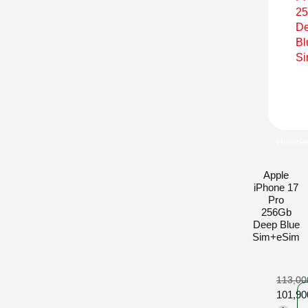
Новин
Apple
iPhone 17
Pro
256Gb
Deep Blue
Sim+eSim
113,0
101,9