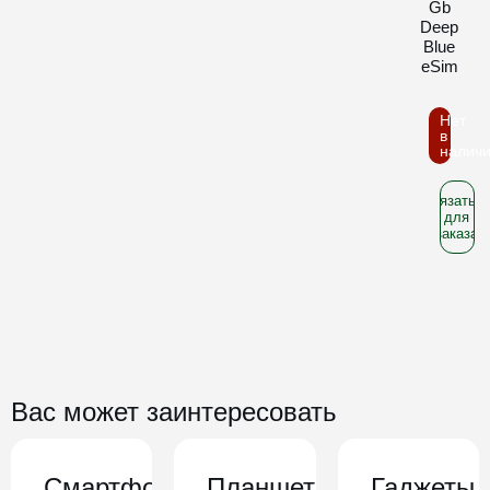
Gb
Deep
Blue
eSim
Нет
в
налич
Связатьс
для
заказа
Вас может заинтересовать
Смартфоны
Планшеты
Гаджеты