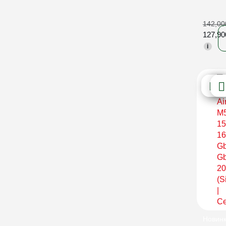
142,0
127,9
i
Новин