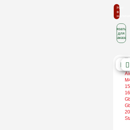
Нет
в
налич
Связатьс
для
заказа