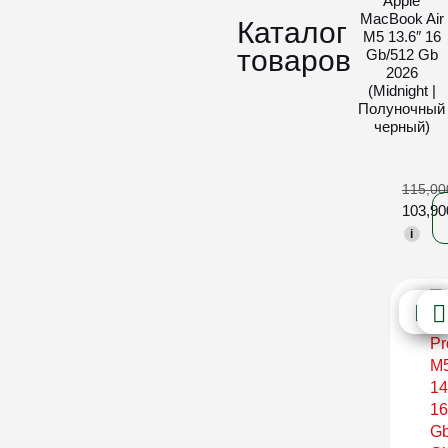
Apple
MacBook Air
Каталог
M5 13.6″ 16
товаров
Gb/512 Gb
2026
(Midnight |
Полуночный
черный)
115,0
103,9
i