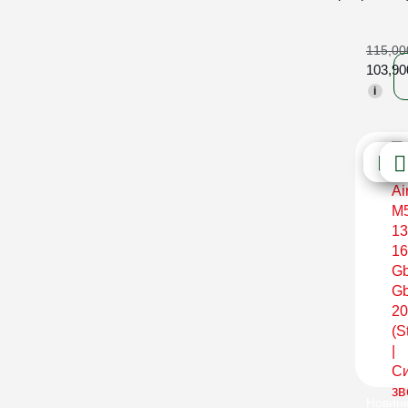
115,0
103,9
i
Новин