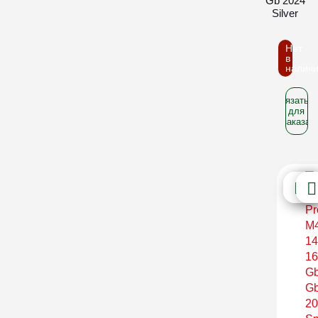
Gb 2024
Silver
Нет
в
налич
Связатьс
для
заказа