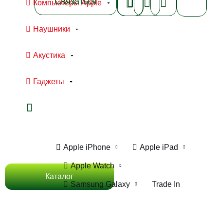
Связаться
Компьютеры Apple
Наушники
Акустика
Гаджеты
Ноутбуки Apple
Компьютеры Apple
Apple iPhone
Apple iPad
Apple Watch
Каталог
Samsung Galaxy
Trade In