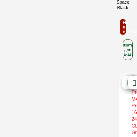
Space
Black
Нет
в
налич
Связатьс
для
заказа