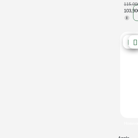
115,0
103,9
i
Новин