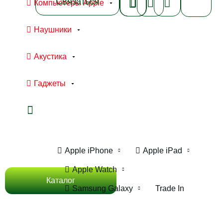
Связаться
Компьютеры Apple
Наушники
Акустика
Гаджеты
Ноутбуки Apple
Компьютеры Apple
Apple iPhone
Apple iPad
Apple Watch
Каталог
Samsung Galaxy
Trade In