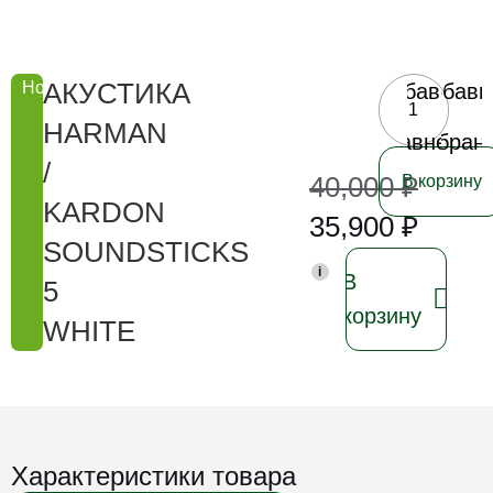
АКУСТИКА
Новинка
Добавить
Добави
в
в
HARMAN
сравнение
избран
/
40,000
₽
В корзину
KARDON
35,900
₽
SOUNDSTICKS
i
В
5
корзину
WHITE
Характеристики товара