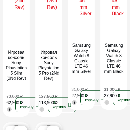
Новинка
Новинка
Samsung
Samsung
Galaxy
Galaxy
Игровая
Игровая
Watch 8
Watch 8
консоль
консоль
Classic
Classic
Sony
Sony
LTE 46
LTE 46
Playstation
Playstation
mm Silver
mm Black
5 Slim
5 Pro (2Nd
(2Nd Rev)
Rev)
31,000
₽
31,000
₽
27,900
₽
27,900
₽
В
В
70,000
₽
127,500
₽
корзину
корзин
62,900
₽
113,900
₽
В
В
i
i
корзину
корзину
i
i