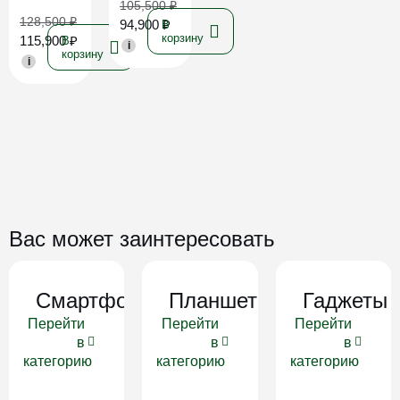
105,500
₽
128,500
₽
94,900
₽
В
корзину
115,900
₽
В
i
корзину
i
Вас может заинтересовать
Смартфоны
Планшеты
Гаджеты
Перейти
Перейти
Перейти
в
в
в
категорию
категорию
категорию