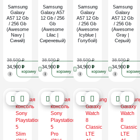
Samsung
Samsung
Samsung
Samsung
Galaxy
Galaxy A57
Galaxy
Galaxy
A57 12 Gb
12 Gb / 256
A57 12 Gb
A57 12 Gb
/ 256 Gb
Gb
/ 256 Gb
/ 256 Gb
(Awesome
(Awesome
(Awesome
(Awesome
Navy |
Lilac |
Icyblue |
Gray |
Синий)
Сиреневый)
Голубой)
Серый)
38,500
₽
38,500
₽
38,500
₽
38,500
₽
34,900
₽
34,900
₽
34,900
₽
34,900
₽
В
В
В
В
корзину
корзину
корзину
корзин
i
i
i
i