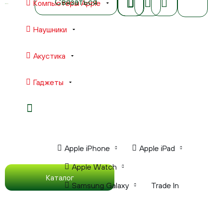
Связаться
Компьютеры Apple
Наушники
Акустика
Гаджеты
Ноутбуки Apple
Компьютеры Apple
Apple iPhone
Apple iPad
Apple Watch
Каталог
Samsung Galaxy
Trade In