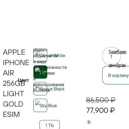
Имеет
APPLE
Добавить
Добави
недостаток
в
в
IPHONE
в виде
сравнение
избран
невозможности
AIR
установки
В корзину
и
Цвет
256GB
использования
RuStore
LIGHT
86,500
₽
GOLD
77,900
₽
ESIM
i
1 Tb