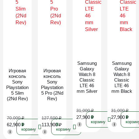
Новинка
Новинка
Samsung
Samsung
Galaxy
Galaxy
Игровая
Игровая
Watch 8
Watch 8
консоль
консоль
Classic
Classic
Sony
Sony
LTE 46
LTE 46
Playstation
Playstation
mm Silver
mm Black
5 Slim
5 Pro (2Nd
(2Nd Rev)
Rev)
31,000
₽
31,000
₽
27,900
₽
27,900
₽
В
В
70,000
₽
127,500
₽
корзину
корзин
62,900
₽
113,900
₽
В
В
i
i
корзину
корзину
i
i