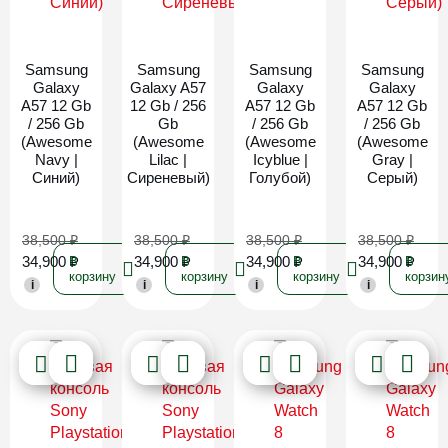
Новинка
Новинка
Новинка
Новинка
Samsung
Samsung
Samsung
Samsung
Galaxy
Galaxy A57
Galaxy
Galaxy
A57 12 Gb
12 Gb / 256
A57 12 Gb
A57 12 Gb
/ 256 Gb
Gb
/ 256 Gb
/ 256 Gb
(Awesome
(Awesome
(Awesome
(Awesome
Navy |
Lilac |
Icyblue |
Gray |
Синий)
Сиреневый)
Голубой)
Серый)
38,500
₽
38,500
₽
38,500
₽
38,500
₽
34,900
₽
34,900
₽
34,900
₽
34,900
₽
В
В
В
В
корзину
корзину
корзину
корзин
i
i
i
i