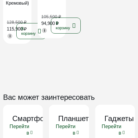
Кремовый)
105,500
₽
128,500
₽
94,900
₽
В
корзину
115,900
₽
В
i
корзину
i
Вас может заинтересовать
Смартфоны
Планшеты
Гаджеты
Перейти
Перейти
Перейти
в
в
в