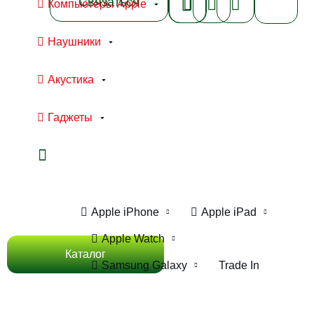
Связаться
Компьютеры Apple
Наушники
Акустика
Гаджеты
Ноутбуки Apple
Компьютеры Apple
Apple iPhone
Apple iPad
Apple Watch
Каталог
Samsung Galaxy
Trade In