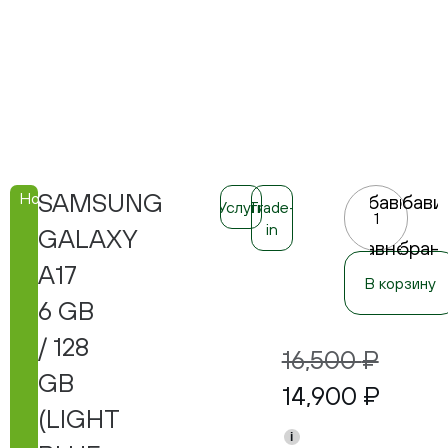
SAMSUNG
Новинка
Добавить
Добави
Услуги
Trade-
в
в
in
GALAXY
сравнение
избран
A17
В корзину
6 GB
/ 128
16,500
₽
GB
14,900
₽
(LIGHT
i