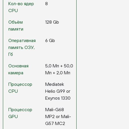
Кол-во ядер
8
CPU
Объём
128 Gb
памяти
Оперативная
6 Gb
память ОЗУ,
Гб
Основная
5,0 Мп + 50,0
камера
Мп + 2,0 Мп
Процессор
Mediatek
CPU
Helio G99 or
Exynos 1330
Процессор
Mali-G68
GPU
MP2 or Mali-
G57 MC2