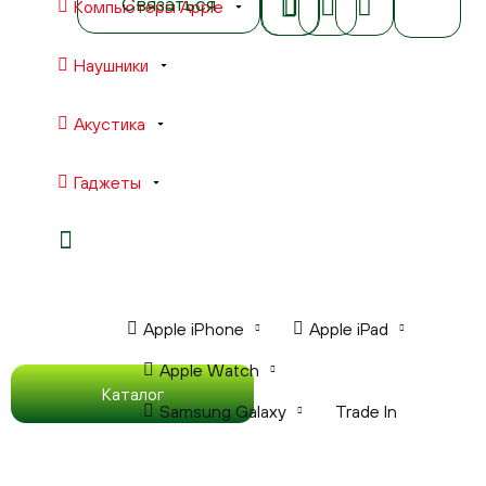
Связаться
Компьютеры Apple
Наушники
Акустика
Гаджеты
Ноутбуки Apple
Компьютеры Apple
Apple iPhone
Apple iPad
Apple Watch
Каталог
Samsung Galaxy
Trade In