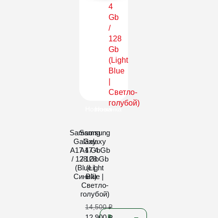
Новинка
Новинка
Samsung
Samsung
Galaxy
Galaxy
A17 4 Gb
A17 4 Gb
/ 128 Gb
/ 128 Gb
(Blue |
(Light
Синий)
Blue |
Светло-
голубой)
14,500
₽
12,900
₽
В