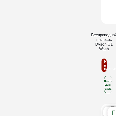
Беспроводно
пылесос
Dyson G1
Wash
Нет
в
налич
Связатьс
для
заказа