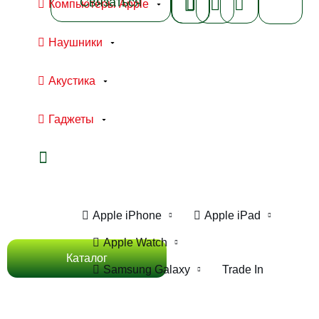
Связаться
Компьютеры Apple
Наушники
Акустика
Гаджеты
Ноутбуки Apple
Компьютеры Apple
Apple iPhone
Apple iPad
Apple Watch
Каталог
Samsung Galaxy
Trade In