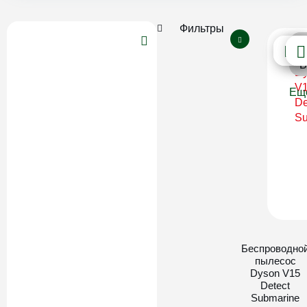
Фильтры
Б
В
Ещ
Беспроводно
пылесос
Dyson V15
Detect
Submarine