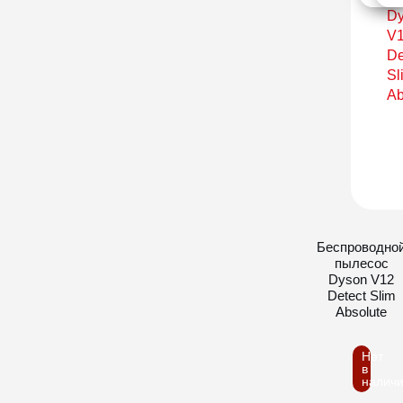
Беспроводно
пылесос
Dyson V12
Detect Slim
Absolute
Нет
в
налич