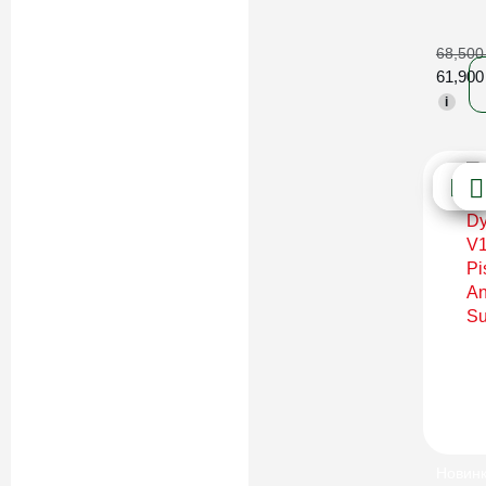
68,50
61,90
i
Новин