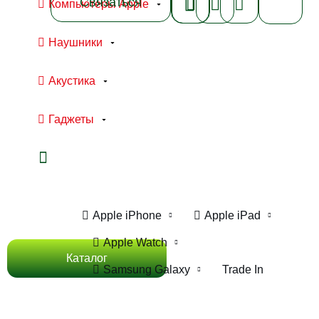
Связаться
Компьютеры Apple
Наушники
Акустика
Гаджеты
Ноутбуки Apple
Компьютеры Apple
Apple iPhone
Apple iPad
Apple Watch
Каталог
Samsung Galaxy
Trade In