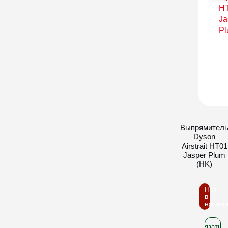
Выпрямител
Dyson
Airstrait HT01
Jasper Plum
(HK)
Нет
в
налич
Связатьс