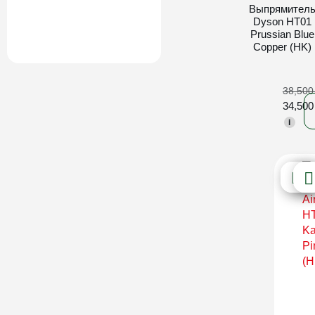
Выпрямител
Dyson HT01
Prussian Blue
Copper (HK)
38,50
34,50
i