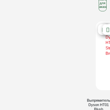
для
заказа
Выпрямител
Dyson HT01
Blush