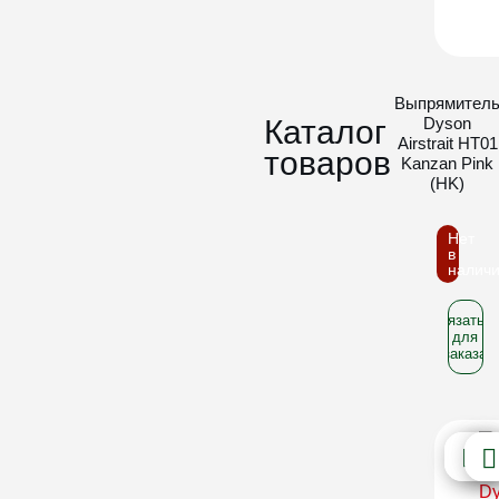
Выпрямител
Каталог
Dyson
Airstrait HT01
товаров
Kanzan Pink
(HK)
Нет
в
налич
Связатьс
для
заказа