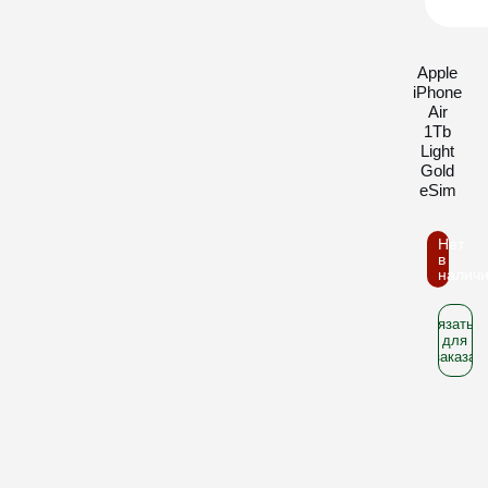
Apple
iPhone
Air
1Tb
Light
Gold
eSim
Нет
в
налич
Связатьс
для
заказа