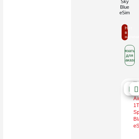
Sky
Blue
eSim
Нет
в
налич
Связатьс
для
заказа