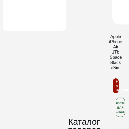
Apple
iPhone
Air
1Tb
Space
Black
eSim
Нет
в
налич
Связатьс
для
заказа
Каталог