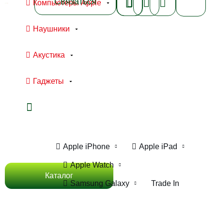
Связаться
Компьютеры Apple
Наушники
Акустика
Гаджеты
Ноутбуки Apple
Компьютеры Apple
Apple iPhone
Apple iPad
Apple Watch
Каталог
Samsung Galaxy
Trade In