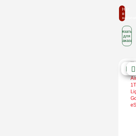
Нет
в
налич
Связатьс
для
заказа