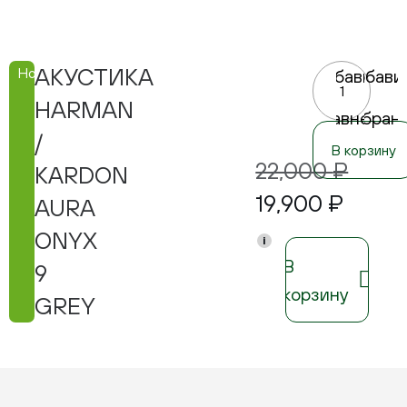
АКУСТИКА
Новинка
Добавить
Добави
в
в
HARMAN
сравнение
избран
/
В корзину
22,000
₽
KARDON
19,900
₽
AURA
ONYX
i
В
9
корзину
GREY