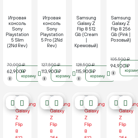
Новинка
Новинка
Новинка
Новинка
Игровая
Игровая
Samsung
Samsung
консоль
консоль
Galaxy Z
Galaxy Z
Sony
Sony
Flip 8 512
Flip 8 256
Playstation
Playstation
Gb (Cream
Gb (Pink |
5 Slim
5 Pro (2Nd
|
Розовый)
(2Nd Rev)
Rev)
Кремовый)
105,500
₽
70,000
₽
127,500
₽
128,500
₽
94,900
₽
В
корзин
62,900
₽
113,900
₽
115,900
₽
В
В
В
i
корзину
корзину
корзину
i
i
i