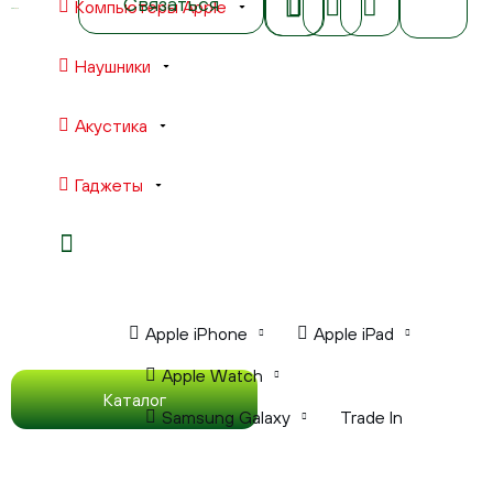
Связаться
Компьютеры Apple
Наушники
Акустика
Гаджеты
Ноутбуки Apple
Компьютеры Apple
Apple iPhone
Apple iPad
Apple Watch
Каталог
Samsung Galaxy
Trade In