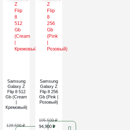
Новинка
Новинка
Samsung
Samsung
Galaxy Z
Galaxy Z
Flip 8 512
Flip 8 256
Gb (Cream
Gb (Pink |
|
Розовый)
Кремовый)
105,500
₽
128,500
₽
94,900
₽
В