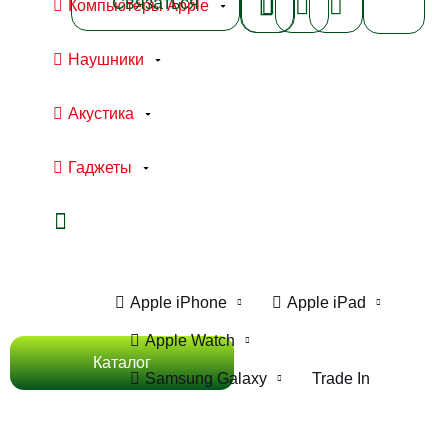
Связаться
Компьютеры Apple
Наушники
Акустика
Гаджеты
Ноутбуки Apple
Компьютеры Apple
Apple iPhone
Apple iPad
Apple Watch
Каталог
Samsung Galaxy
Trade In