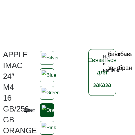
APPLE
Добавить
Добави
Нет
Связаться
в
в
IMAC
в
сравнение
избран
наличии
для
24″
заказа
M4
16
GB/256
Цвет
GB
ORANGE