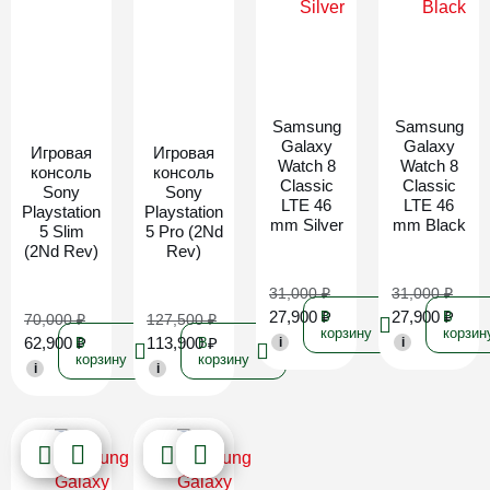
Новинка
Новинка
Samsung
Samsung
Galaxy
Galaxy
Игровая
Игровая
Watch 8
Watch 8
консоль
консоль
Classic
Classic
Sony
Sony
LTE 46
LTE 46
Playstation
Playstation
mm Silver
mm Black
5 Slim
5 Pro (2Nd
(2Nd Rev)
Rev)
31,000
₽
31,000
₽
27,900
₽
27,900
₽
В
В
70,000
₽
127,500
₽
корзину
корзин
62,900
₽
113,900
₽
В
В
i
i
корзину
корзину
i
i