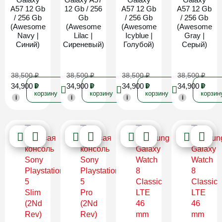
A57 12 Gb
12 Gb / 256
A57 12 Gb
A57 12 Gb
/ 256 Gb
Gb
/ 256 Gb
/ 256 Gb
(Awesome
(Awesome
(Awesome
(Awesome
Navy |
Lilac |
Icyblue |
Gray |
Синий)
Сиреневый)
Голубой)
Серый)
38,500
₽
38,500
₽
38,500
₽
38,500
₽
34,900
₽
34,900
₽
34,900
₽
34,900
₽
В
В
В
В
корзину
корзину
корзину
корзин
i
i
i
i