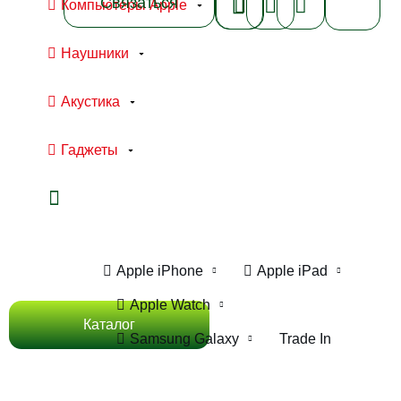
Связаться
Компьютеры Apple
Наушники
Акустика
Гаджеты
Ноутбуки Apple
Компьютеры Apple
Apple iPhone
Apple iPad
Apple Watch
Каталог
Samsung Galaxy
Trade In