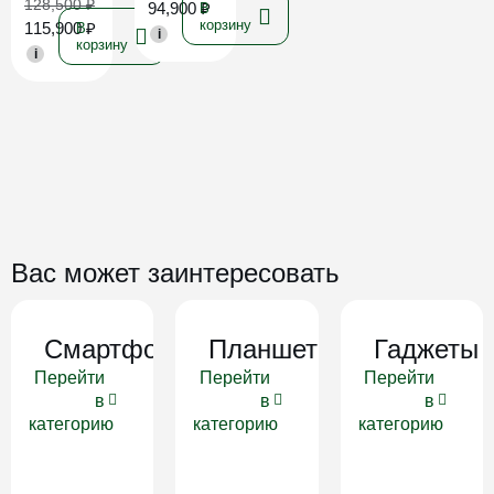
128,500
₽
94,900
₽
В
корзину
115,900
₽
В
i
корзину
i
Вас может заинтересовать
Смартфоны
Планшеты
Гаджеты
Перейти
Перейти
Перейти
в
в
в
категорию
категорию
категорию