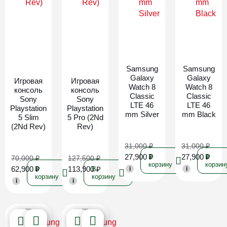
Новинка
Новинка
Samsung
Samsung
Galaxy
Galaxy
Игровая
Игровая
Watch 8
Watch 8
консоль
консоль
Classic
Classic
Sony
Sony
LTE 46
LTE 46
Playstation
Playstation
mm Silver
mm Black
5 Slim
5 Pro (2Nd
(2Nd Rev)
Rev)
31,000
₽
31,000
₽
27,900
₽
27,900
₽
В
В
70,000
₽
127,500
₽
корзину
корзин
62,900
₽
113,900
₽
В
В
i
i
корзину
корзину
i
i