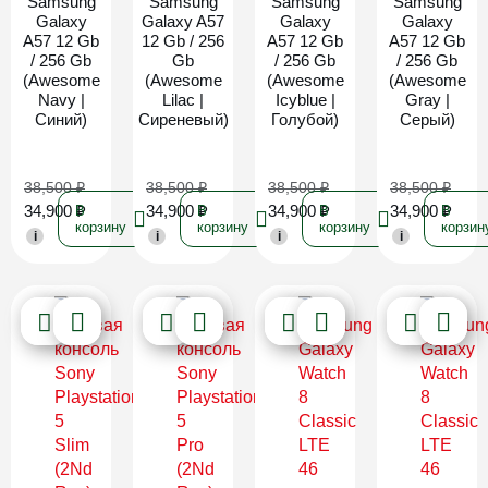
Samsung
Samsung
Samsung
Samsung
Galaxy
Galaxy A57
Galaxy
Galaxy
A57 12 Gb
12 Gb / 256
A57 12 Gb
A57 12 Gb
/ 256 Gb
Gb
/ 256 Gb
/ 256 Gb
(Awesome
(Awesome
(Awesome
(Awesome
Navy |
Lilac |
Icyblue |
Gray |
Синий)
Сиреневый)
Голубой)
Серый)
38,500
₽
38,500
₽
38,500
₽
38,500
₽
34,900
₽
34,900
₽
34,900
₽
34,900
₽
В
В
В
В
корзину
корзину
корзину
корзин
i
i
i
i