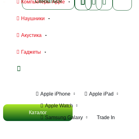
Связаться
Компьютеры Apple
Наушники
Акустика
Гаджеты
Ноутбуки Apple
Компьютеры Apple
Apple iPhone
Apple iPad
Apple Watch
Каталог
Samsung Galaxy
Trade In