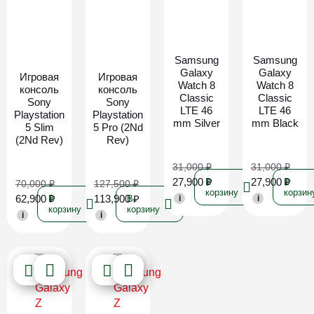
Новинка
Новинка
Samsung
Samsung
Galaxy
Galaxy
Игровая
Игровая
Watch 8
Watch 8
консоль
консоль
Classic
Classic
Sony
Sony
LTE 46
LTE 46
Playstation
Playstation
mm Silver
mm Black
5 Slim
5 Pro (2Nd
(2Nd Rev)
Rev)
31,000
₽
31,000
₽
27,900
₽
27,900
₽
В
В
70,000
₽
127,500
₽
корзину
корзин
62,900
₽
113,900
₽
В
В
i
i
корзину
корзину
i
i