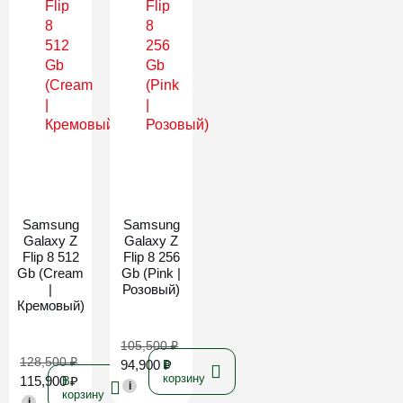
Новинка
Новинка
Samsung
Samsung
Galaxy Z
Galaxy Z
Flip 8 512
Flip 8 256
Gb (Cream
Gb (Pink |
|
Розовый)
Кремовый)
105,500
₽
128,500
₽
94,900
₽
В
корзину
115,900
₽
В
i
корзину
i