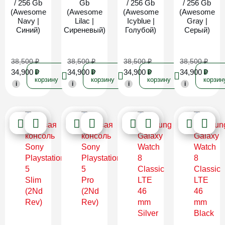
/ 256 Gb
Gb
/ 256 Gb
/ 256 Gb
(Awesome
(Awesome
(Awesome
(Awesome
Navy |
Lilac |
Icyblue |
Gray |
Синий)
Сиреневый)
Голубой)
Серый)
38,500
₽
38,500
₽
38,500
₽
38,500
₽
34,900
₽
34,900
₽
34,900
₽
34,900
₽
В
В
В
В
корзину
корзину
корзину
корзин
i
i
i
i