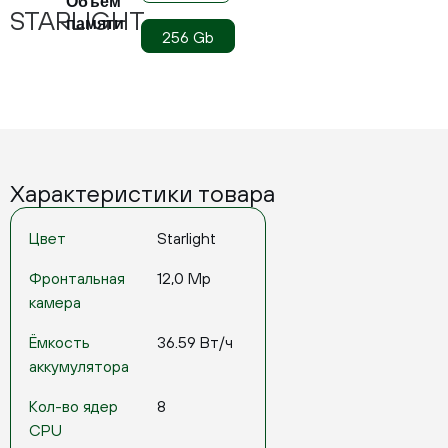
Объём
STARLIGHT
памяти
256 Gb
Характеристики товара
Цвет
Starlight
Фронтальная
12,0 Mp
камера
Ёмкость
36.59 Вт/ч
аккумулятора
Кол-во ядер
8
CPU