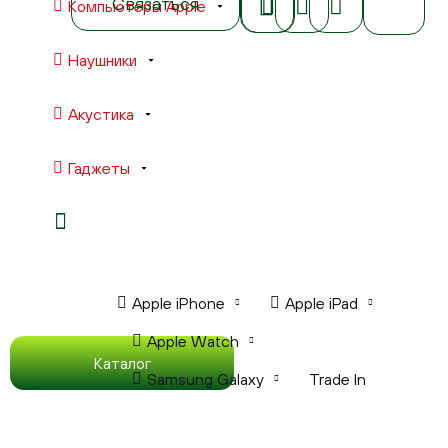
Связаться
Компьютеры Apple
Наушники
Акустика
Гаджеты
Ноутбуки Apple
Компьютеры Apple
Apple iPhone
Apple iPad
Apple Watch
Каталог
Samsung Galaxy
Trade In