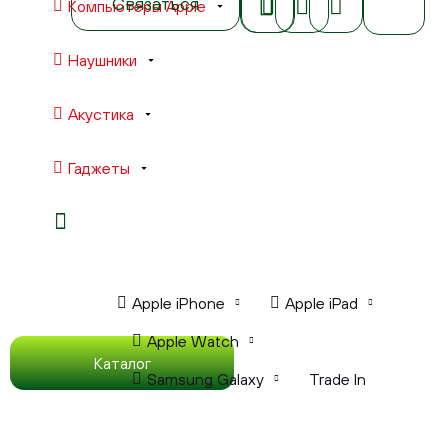
Связаться
Компьютеры Apple
Наушники
Акустика
Гаджеты
Ноутбуки Apple
Компьютеры Apple
Apple iPhone
Apple iPad
Apple Watch
Каталог
Samsung Galaxy
Trade In