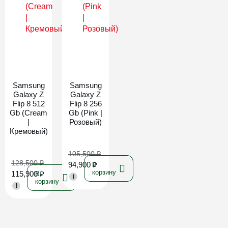
Новинка
Новинка
Samsung
Samsung
Galaxy Z
Galaxy Z
Flip 8 512
Flip 8 256
Gb (Cream
Gb (Pink |
|
Розовый)
Кремовый)
105,500
₽
128,500
₽
94,900
₽
В
корзину
115,900
₽
В
i
корзину
i