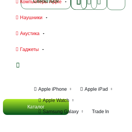
Связаться
Компьютеры Apple
Наушники
Акустика
Гаджеты
Ноутбуки Apple
Компьютеры Apple
Apple iPhone
Apple iPad
Apple Watch
Каталог
Samsung Galaxy
Trade In