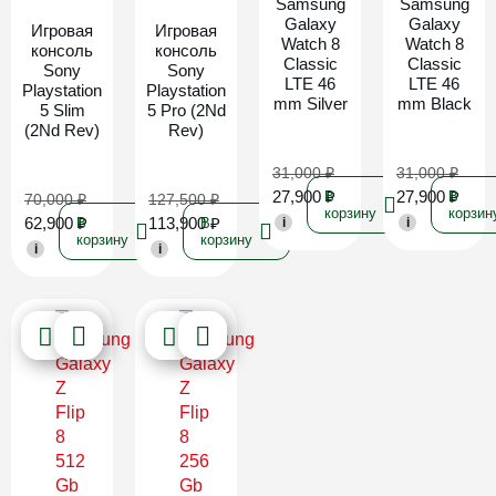
Samsung
Samsung
Galaxy
Galaxy
Игровая
Игровая
Watch 8
Watch 8
консоль
консоль
Classic
Classic
Sony
Sony
LTE 46
LTE 46
Playstation
Playstation
mm Silver
mm Black
5 Slim
5 Pro (2Nd
(2Nd Rev)
Rev)
31,000
₽
31,000
₽
27,900
₽
27,900
₽
В
В
70,000
₽
127,500
₽
корзину
корзин
62,900
₽
113,900
₽
В
В
i
i
корзину
корзину
i
i