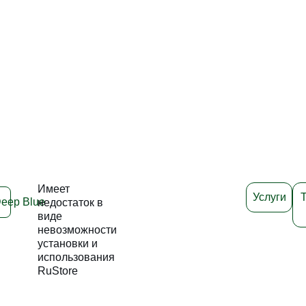
Имеет
Услуги
T
недостаток в
виде
невозможности
установки и
использования
RuStore