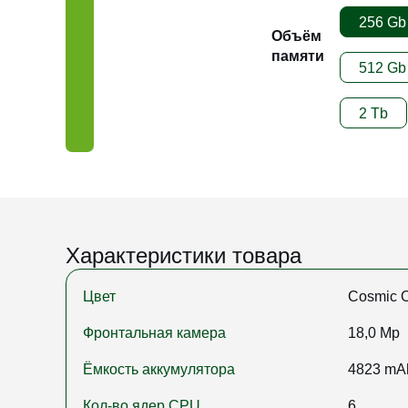
256 Gb
Объём
памяти
512 Gb
2 Tb
Характеристики товара
Цвет
Cosmic 
Фронтальная камера
18,0 Mp
Ёмкость аккумулятора
4823 mA
Кол-во ядер CPU
6