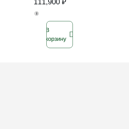
111,900
₽
i
В
корзину