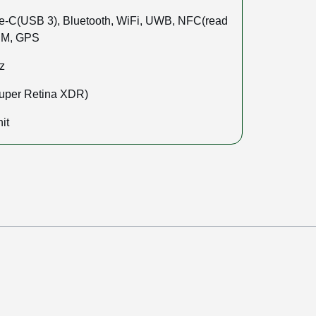
-C(USB 3), Bluetooth, WiFi, UWB, NFC(read
SIM, GPS
z
uper Retina XDR)
it