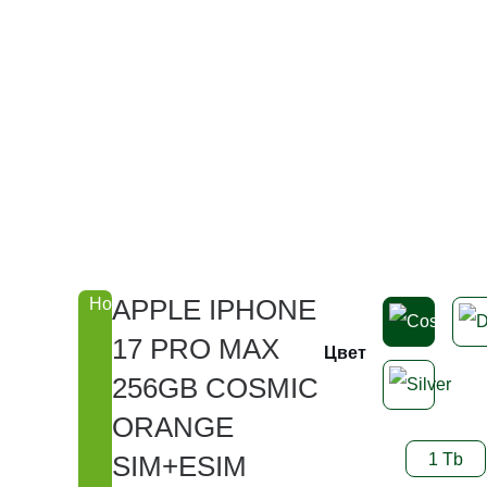
APPLE IPHONE
Новинка
17 PRO MAX
Цвет
256GB COSMIC
ORANGE
SIM+ESIM
1 Tb