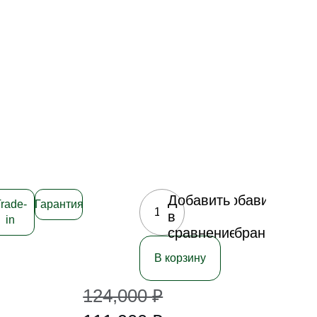
Добавить
Добавить
rade-
Гарантия
в
в
in
сравнение
избранное
В корзину
124,000
₽