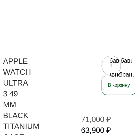
APPLE
Добавить
Добави
в
в
WATCH
сравнение
избран
ULTRA
В корзину
3 49
MM
BLACK
71,000
₽
TITANIUM
63,900
₽