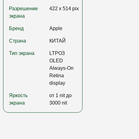
Разрешение
422 x 514 pix
экрана
Бренд
Apple
Страна
КИТАЙ
Тип экрана
LTPO3
OLED
Always‑On
Retina
display
Яркость
от 1 nit до
экрана
3000 nit