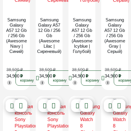
Новинка
Новинка
Новинка
Новинка
Samsung
Samsung
Samsung
Samsung
Galaxy
Galaxy A57
Galaxy
Galaxy
A57 12 Gb
12 Gb / 256
A57 12 Gb
A57 12 Gb
/ 256 Gb
Gb
/ 256 Gb
/ 256 Gb
(Awesome
(Awesome
(Awesome
(Awesome
Navy |
Lilac |
Icyblue |
Gray |
Синий)
Сиреневый)
Голубой)
Серый)
38,500
₽
38,500
₽
38,500
₽
38,500
₽
34,900
₽
34,900
₽
34,900
₽
34,900
₽
В
В
В
В
корзину
корзину
корзину
корзин
i
i
i
i