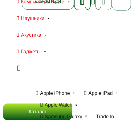
Связаться
Компьютеры Apple
Наушники
Акустика
Гаджеты
Ноутбуки Apple
Компьютеры Apple
Apple iPhone
Apple iPad
Apple Watch
Каталог
Samsung Galaxy
Trade In