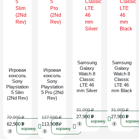
Новинка
Новинка
Samsung
Samsung
Galaxy
Galaxy
Игровая
Игровая
Watch 8
Watch 8
консоль
консоль
Classic
Classic
Sony
Sony
LTE 46
LTE 46
Playstation
Playstation
mm Silver
mm Black
5 Slim
5 Pro (2Nd
(2Nd Rev)
Rev)
31,000
₽
31,000
₽
27,900
₽
27,900
₽
В
В
70,000
₽
127,500
₽
корзину
корзин
62,900
₽
113,900
₽
В
В
i
i
корзину
корзину
i
i