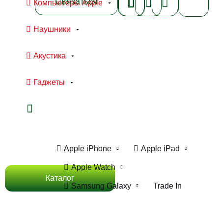
Связаться
Компьютеры Apple
Наушники
Акустика
Гаджеты
Ноутбуки Apple
Компьютеры Apple
Apple iPhone
Apple iPad
Apple Watch
Каталог
Samsung Galaxy
Trade In