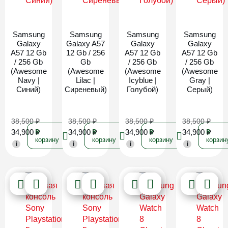
Новинка
Новинка
Новинка
Новинка
Samsung
Samsung
Samsung
Samsung
Galaxy
Galaxy A57
Galaxy
Galaxy
A57 12 Gb
12 Gb / 256
A57 12 Gb
A57 12 Gb
/ 256 Gb
Gb
/ 256 Gb
/ 256 Gb
(Awesome
(Awesome
(Awesome
(Awesome
Navy |
Lilac |
Icyblue |
Gray |
Синий)
Сиреневый)
Голубой)
Серый)
38,500
₽
38,500
₽
38,500
₽
38,500
₽
34,900
₽
34,900
₽
34,900
₽
34,900
₽
В
В
В
В
корзину
корзину
корзину
корзин
i
i
i
i