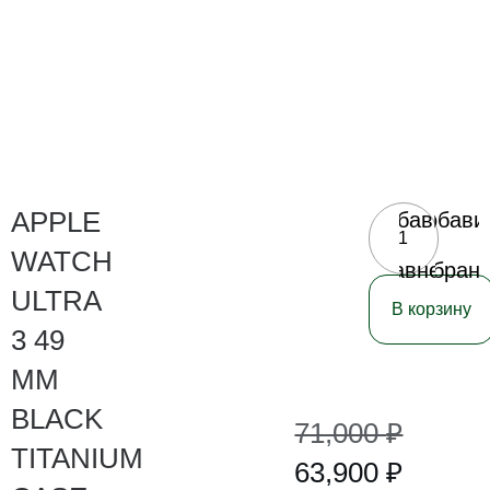
APPLE
Добавить
Добави
в
в
WATCH
сравнение
избран
ULTRA
В корзину
3 49
MM
BLACK
71,000
₽
TITANIUM
63,900
₽