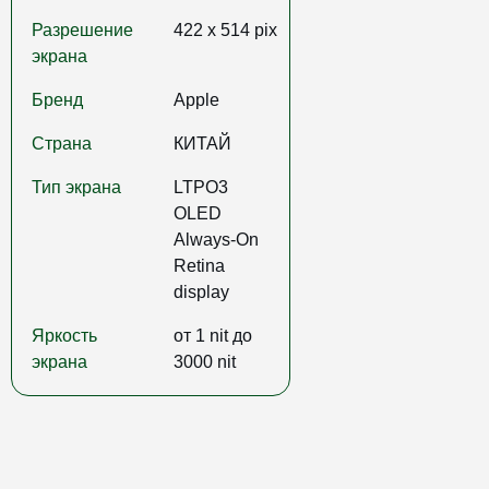
Разрешение
422 x 514 pix
экрана
Бренд
Apple
Страна
КИТАЙ
Тип экрана
LTPO3
OLED
Always‑On
Retina
display
Яркость
от 1 nit до
экрана
3000 nit