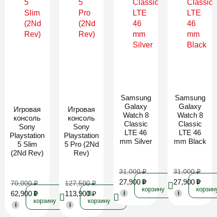
Новинка
Новинка
Samsung
Samsung
Galaxy
Galaxy
Игровая
Игровая
Watch 8
Watch 8
консоль
консоль
Classic
Classic
Sony
Sony
LTE 46
LTE 46
Playstation
Playstation
mm Silver
mm Black
5 Slim
5 Pro (2Nd
(2Nd Rev)
Rev)
31,000
₽
31,000
₽
27,900
₽
27,900
₽
В
В
70,000
₽
127,500
₽
корзину
корзин
62,900
₽
113,900
₽
В
В
i
i
корзину
корзину
i
i