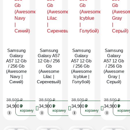
Новинка
Новинка
Новинка
Новинка
Samsung
Samsung
Samsung
Samsung
Galaxy
Galaxy A57
Galaxy
Galaxy
A57 12 Gb
12 Gb / 256
A57 12 Gb
A57 12 Gb
/ 256 Gb
Gb
/ 256 Gb
/ 256 Gb
(Awesome
(Awesome
(Awesome
(Awesome
Navy |
Lilac |
Icyblue |
Gray |
Синий)
Сиреневый)
Голубой)
Серый)
38,500
₽
38,500
₽
38,500
₽
38,500
₽
34,900
₽
34,900
₽
34,900
₽
34,900
₽
В
В
В
В
корзину
корзину
корзину
корзин
i
i
i
i