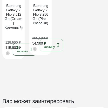
Samsung
Samsung
Galaxy Z
Galaxy Z
Flip 8 512
Flip 8 256
Gb (Cream
Gb (Pink |
|
Розовый)
Кремовый)
105,500
₽
128,500
₽
94,900
₽
В
корзину
115,900
₽
В
i
корзину
i
Вас может заинтересовать