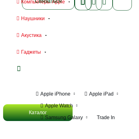
Связаться
Компьютеры Apple
Наушники
Акустика
Гаджеты
Ноутбуки Apple
Компьютеры Apple
Apple iPhone
Apple iPad
Apple Watch
Каталог
Samsung Galaxy
Trade In