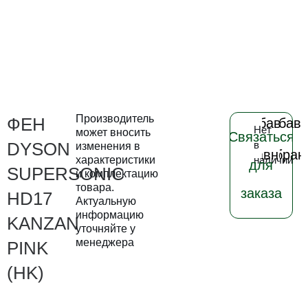
Производитель
ФЕН
Добавить
Добави
Нет
может вносить
Связаться
в
в
DYSON
в
изменения в
сравнени
избран
характеристики
наличии
для
SUPERSONIC
и комплектацию
товара.
заказа
HD17
Актуальную
информацию
KANZAN
уточняйте у
менеджера
PINK
(HK)