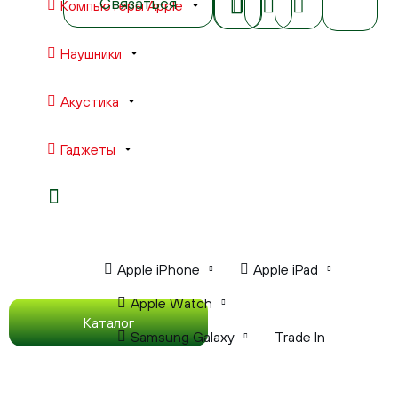
Связаться
Компьютеры Apple
Наушники
Акустика
Гаджеты
Ноутбуки Apple
Компьютеры Apple
Apple iPhone
Apple iPad
Apple Watch
Каталог
Samsung Galaxy
Trade In