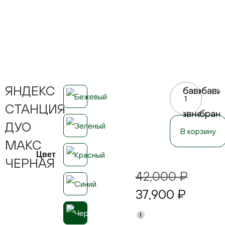
ЯНДЕКС
Добавить
Добави
в
в
СТАНЦИЯ
сравнение
избран
ДУО
В корзину
МАКС
Цвет
ЧЕРНАЯ
42,000
₽
37,900
₽
i