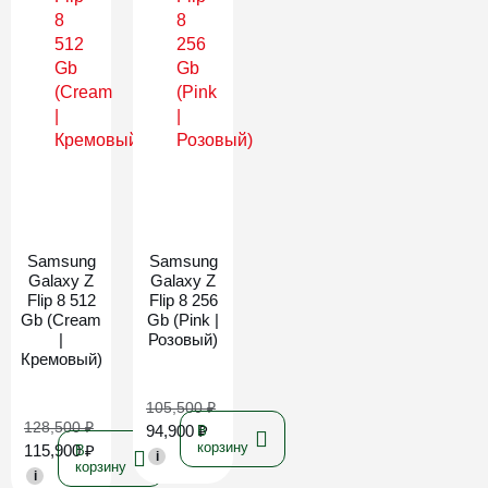
Новинка
Новинка
Samsung
Samsung
Galaxy Z
Galaxy Z
Flip 8 512
Flip 8 256
Gb (Cream
Gb (Pink |
|
Розовый)
Кремовый)
105,500
₽
128,500
₽
94,900
₽
В
корзину
115,900
₽
В
i
корзину
i