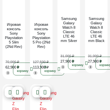
Новинка
Новинка
Samsung
Samsung
Galaxy
Galaxy
Игровая
Игровая
Watch 8
Watch 8
консоль
консоль
Classic
Classic
Sony
Sony
LTE 46
LTE 46
Playstation
Playstation
mm Silver
mm Black
5 Slim
5 Pro (2Nd
(2Nd Rev)
Rev)
31,000
₽
31,000
₽
27,900
₽
27,900
₽
В
В
70,000
₽
127,500
₽
корзину
корзин
62,900
₽
113,900
₽
В
В
i
i
корзину
корзину
i
i