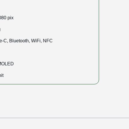
080 pix
g
-C, Bluetooth, WiFi, NFC
AMOLED
it