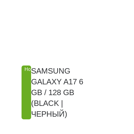
SAMSUNG
Новинка
GALAXY A17 6
GB / 128 GB
(BLACK |
ЧЕРНЫЙ)