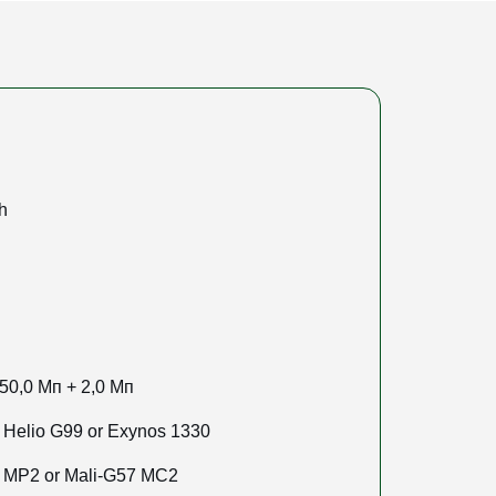
h
 50,0 Мп + 2,0 Мп
 Helio G99 or Exynos 1330
 MP2 or Mali-G57 MC2