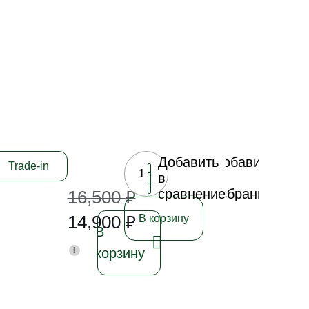
Добавить
Добавить
Trade-in
в
в
сравнение
избранное
16,500
₽
14,900
₽
В корзину
В
i
корзину