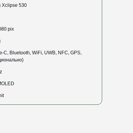
Xclipse 530
080 pix
g
-C, Bluetooth, WiFi, UWB, NFC, GPS,
ционально)
z
AMOLED
it