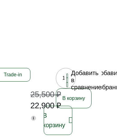
Добавить
Добавить
Trade-in
в
в
сравнение
избранное
25,500
₽
В корзину
22,900
₽
В
i
корзину