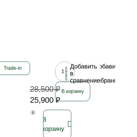
Добавить
Добавить
Trade-in
в
в
сравнение
избранное
28,500
₽
В корзину
25,900
₽
i
В
корзину