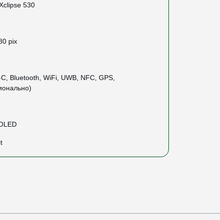
clipse 530
80 pix
C, Bluetooth, WiFi, UWB, NFC, GPS,
ионально)
MOLED
t