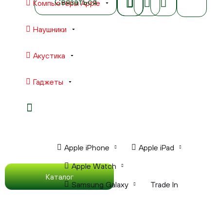
Связаться
Компьютеры Apple
Наушники
Акустика
Гаджеты
Ноутбуки Apple
Компьютеры Apple
Apple iPhone
Apple iPad
Apple Watch
Каталог
Samsung Galaxy
Trade In