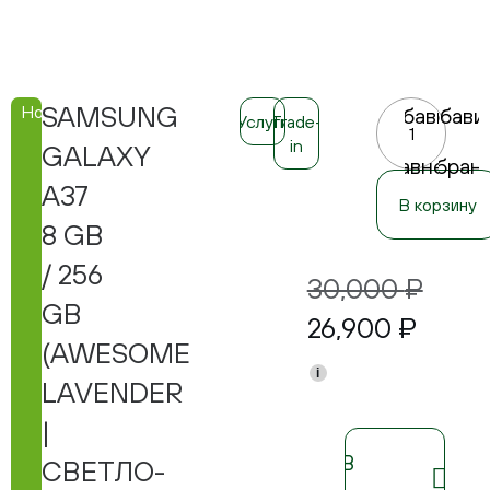
SAMSUNG
Новинка
Добавить
Добави
Услуги
Trade-
в
в
in
GALAXY
сравнение
избран
A37
В корзину
8 GB
/ 256
30,000
₽
GB
26,900
₽
(AWESOME
i
LAVENDER
|
В
СВЕТЛО-