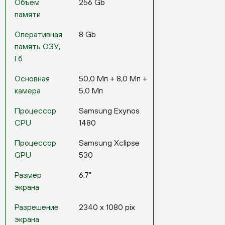
Объём
256 Gb
памяти
Оперативная
8 Gb
память ОЗУ,
Гб
Основная
50,0 Мп + 8,0 Мп +
камера
5,0 Мп
Процессор
Samsung Exynos
CPU
1480
Процессор
Samsung Xclipse
GPU
530
Размер
6.7"
экрана
Разрешение
2340 x 1080 pix
экрана