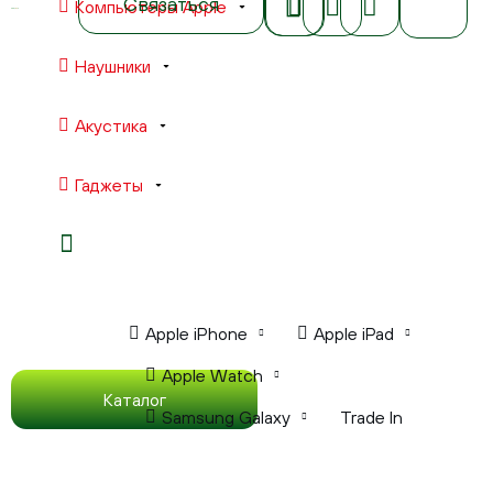
Связаться
Компьютеры Apple
Наушники
Акустика
Гаджеты
Ноутбуки Apple
Компьютеры Apple
Apple iPhone
Apple iPad
Apple Watch
Каталог
Samsung Galaxy
Trade In