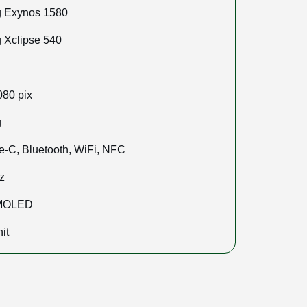
 Exynos 1580
Xclipse 540
080 pix
g
-C, Bluetooth, WiFi, NFC
z
AMOLED
it