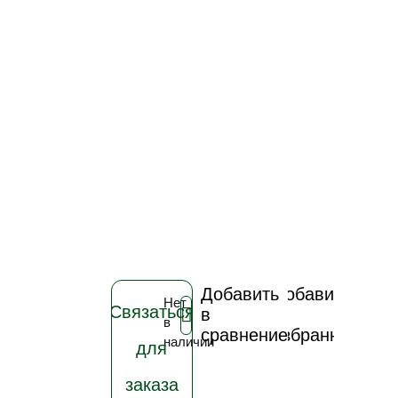
Добавить
Добавить
Нет
Связаться
в
в
в
сравнение
избранное
наличии
для
заказа