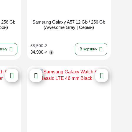
Новинка
 256 Gb
Samsung Galaxy A57 12 Gb / 256 Gb
бой)
(Awesome Gray | Серый)
38,500
₽
зину
В корзину
34,900
₽
i