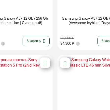
Новинка
Новинка
g Galaxy A57 12 Gb / 256 Gb
Samsung Galaxy A57 12 Gb /
esome Lilac | Сиреневый)
(Awesome Icyblue | Голу
38,500
₽
В корзину
В кор
34,900
₽
i
i