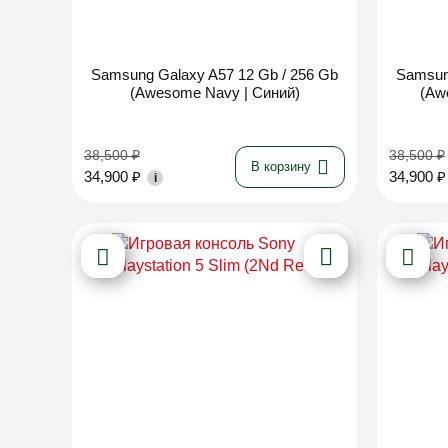
Новинка
Samsung Galaxy A57 12 Gb / 256 Gb
Samsun
(Awesome Navy | Синий)
(Aw
38,500
₽
38,500
₽
В корзину
34,900
₽
34,900
₽
i