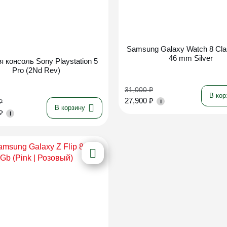
Новинка
Samsung Galaxy Watch 8 Cla
46 mm Silver
я консоль Sony Playstation 5
Pro (2Nd Rev)
31,000
₽
В кор
27,900
₽
₽
i
В корзину
₽
i