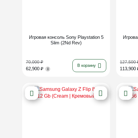
Новинка
Игровая консоль Sony Playstation 5
Игрова
Slim (2Nd Rev)
70,000
₽
127,500
В корзину
62,900
₽
113,900
i