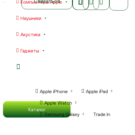
Связаться
Компьютеры Apple
Наушники
Акустика
Гаджеты
Ноутбуки Apple
Компьютеры Apple
Apple iPhone
Apple iPad
Apple Watch
Каталог
Samsung Galaxy
Trade In