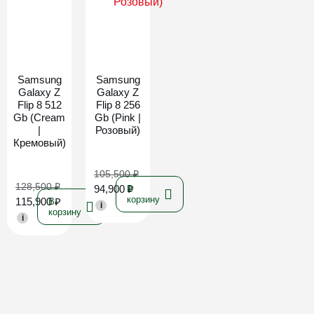
Новинка
Новинка
Samsung
Samsung
Galaxy Z
Galaxy Z
Flip 8 512
Flip 8 256
Gb (Cream
Gb (Pink |
|
Розовый)
Кремовый)
105,500
₽
128,500
₽
94,900
₽
В
корзину
115,900
₽
В
i
корзину
i