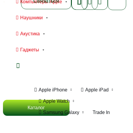
Связаться
Компьютеры Apple
Наушники
Акустика
Гаджеты
Ноутбуки Apple
Компьютеры Apple
Apple iPhone
Apple iPad
Apple Watch
Каталог
Samsung Galaxy
Trade In