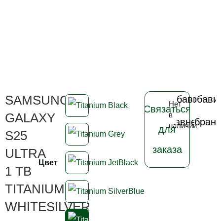
SAMSUNG
Добавить
Добави
Нет
Связаться
в
в
GALAXY
в
сравнение
избран
наличии
для
S25
заказа
ULTRA
Цвет
1 TB
TITANIUM
WHITESILVER