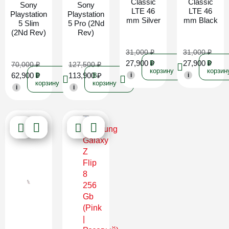
Classic
Classic
Sony
Sony
LTE 46
LTE 46
Playstation
Playstation
mm Silver
mm Black
5 Slim
5 Pro (2Nd
(2Nd Rev)
Rev)
31,000
₽
31,000
₽
27,900
₽
27,900
₽
В
В
70,000
₽
127,500
₽
корзину
корзин
62,900
₽
113,900
₽
В
В
i
i
корзину
корзину
i
i