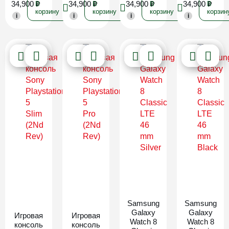
34,900
₽
34,900
₽
34,900
₽
34,900
₽
В
В
В
В
корзину
корзину
корзину
корзин
i
i
i
i
Новинка
Новинка
Samsung
Samsung
Galaxy
Galaxy
Игровая
Игровая
Watch 8
Watch 8
консоль
консоль