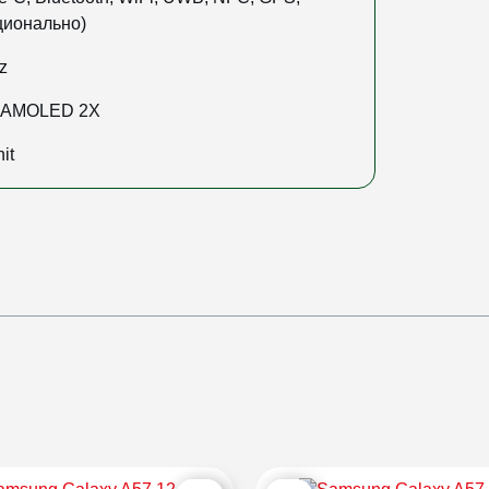
ционально)
z
 AMOLED 2X
it