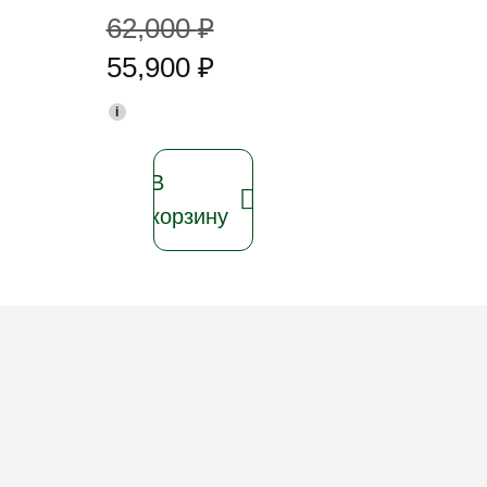
62,000
₽
55,900
₽
i
В
корзину