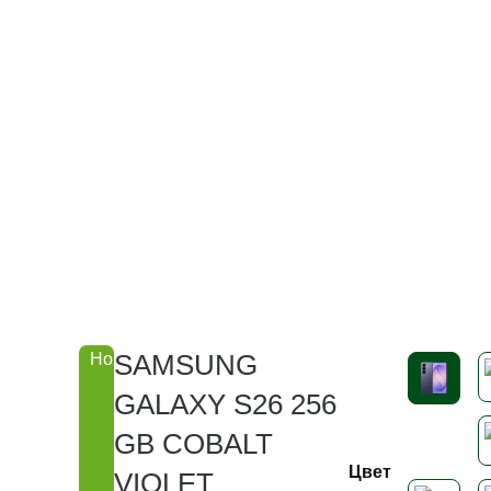
SAMSUNG
Новинка
GALAXY S26 256
GB COBALT
Цвет
VIOLET