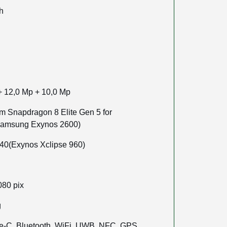
h
+ 12,0 Mp + 10,0 Mp
 Snapdragon 8 Elite Gen 5 for
Samsung Exynos 2600)
40(Exynos Xclipse 960)
080 pix
g
-C, Bluetooth, WiFi, UWB, NFC, GPS,