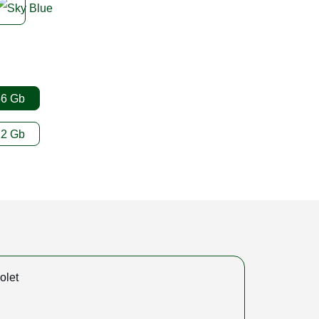
56 Gb
12 Gb
olet