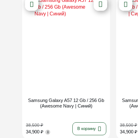
Новинка
Samsung Galaxy A57 12 Gb / 256 Gb
Samsun
(Awesome Navy | Синий)
(Aw
38,500
₽
38,500
₽
В корзину
34,900
₽
34,900
₽
i