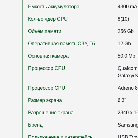
Ёмкость аккумулятора
4300 mA
Кол-во ядер CPU
8(10)
Объём памяти
256 Gb
Оперативная память ОЗУ, Гб
12 Gb
Основная камера
50,0 Mp 
Процессор CPU
Qualcomm
Galaxy(
Процессор GPU
Adreno 8
Размер экрана
6.3"
Разрешение экрана
2340 x 1
Бренд
Samsun
Подключения и интерфейсы
USB Type