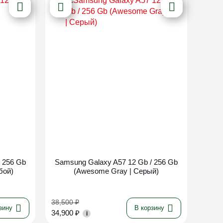
Новинка
 256 Gb
Samsung Galaxy A57 12 Gb / 256 Gb
бой)
(Awesome Gray | Серый)
38,500
₽
зину
В корзину
34,900
₽
i