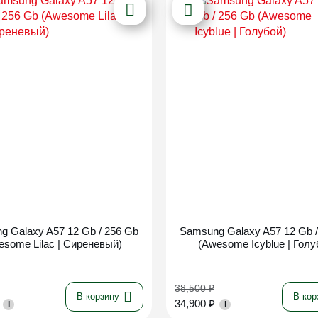
Новинка
Новинка
g Galaxy A57 12 Gb / 256 Gb
Samsung Galaxy A57 12 Gb /
esome Lilac | Сиреневый)
(Awesome Icyblue | Голу
38,500
₽
В корзину
В кор
34,900
₽
i
i