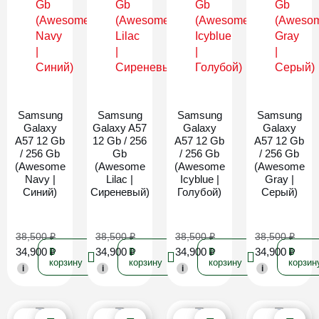
Новинка
Новинка
Новинка
Новинка
Samsung
Samsung
Samsung
Samsung
Galaxy
Galaxy A57
Galaxy
Galaxy
A57 12 Gb
12 Gb / 256
A57 12 Gb
A57 12 Gb
/ 256 Gb
Gb
/ 256 Gb
/ 256 Gb
(Awesome
(Awesome
(Awesome
(Awesome
Navy |
Lilac |
Icyblue |
Gray |
Синий)
Сиреневый)
Голубой)
Серый)
38,500
₽
38,500
₽
38,500
₽
38,500
₽
34,900
₽
34,900
₽
34,900
₽
34,900
₽
В
В
В
В
корзину
корзину
корзину
корзин
i
i
i
i