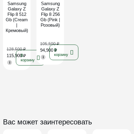
Samsung
Samsung
Galaxy Z
Galaxy Z
Flip 8 512
Flip 8 256
Gb (Cream
Gb (Pink |
|
Розовый)
Кремовый)
105,500
₽
128,500
₽
94,900
₽
В
корзину
115,900
₽
В
i
корзину
i
Вас может заинтересовать