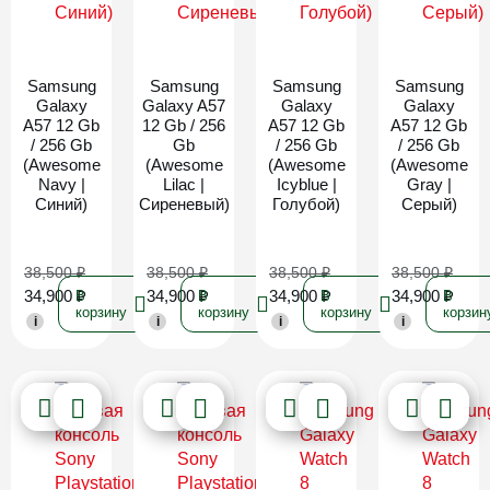
Новинка
Новинка
Новинка
Новинка
Samsung
Samsung
Samsung
Samsung
Galaxy
Galaxy A57
Galaxy
Galaxy
A57 12 Gb
12 Gb / 256
A57 12 Gb
A57 12 Gb
/ 256 Gb
Gb
/ 256 Gb
/ 256 Gb
(Awesome
(Awesome
(Awesome
(Awesome
Navy |
Lilac |
Icyblue |
Gray |
Синий)
Сиреневый)
Голубой)
Серый)
38,500
₽
38,500
₽
38,500
₽
38,500
₽
34,900
₽
34,900
₽
34,900
₽
34,900
₽
В
В
В
В
корзину
корзину
корзину
корзин
i
i
i
i