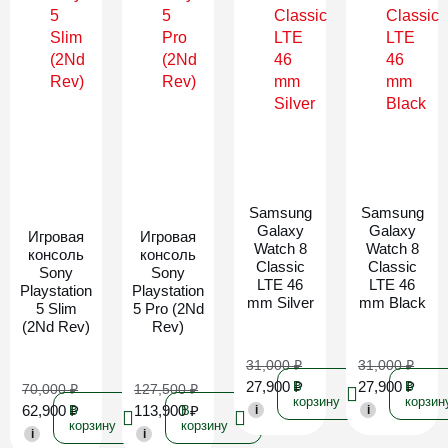
Новинка
Новинка
Samsung
Samsung
Galaxy
Galaxy
Игровая
Игровая
Watch 8
Watch 8
консоль
консоль
Classic
Classic
Sony
Sony
LTE 46
LTE 46
Playstation
Playstation
mm Silver
mm Black
5 Slim
5 Pro (2Nd
(2Nd Rev)
Rev)
31,000
₽
31,000
₽
27,900
₽
27,900
₽
В
В
70,000
₽
127,500
₽
корзину
корзин
62,900
₽
113,900
₽
В
В
i
i
корзину
корзину
i
i