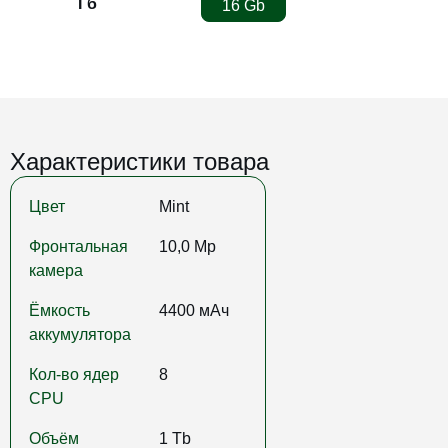
Гб
16 Gb
Характеристики товара
Цвет
Mint
Фронтальная
10,0 Mp
камера
Ёмкость
4400 мАч
аккумулятора
Кол-во ядер
8
CPU
Объём
1 Tb