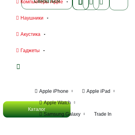
Связаться
Компьютеры Apple
Наушники
Акустика
Гаджеты
Ноутбуки Apple
Компьютеры Apple
Apple iPhone
Apple iPad
Apple Watch
Каталог
Samsung Galaxy
Trade In