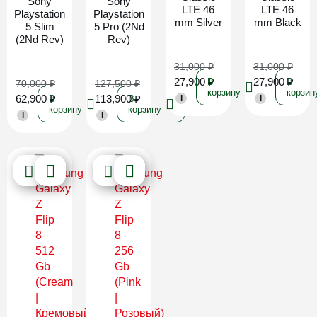
Sony
Sony
LTE 46
LTE 46
Playstation
Playstation
mm Silver
mm Black
5 Slim
5 Pro (2Nd
(2Nd Rev)
Rev)
31,000
₽
31,000
₽
27,900
₽
27,900
₽
В
В
70,000
₽
127,500
₽
корзину
корзин
62,900
₽
113,900
₽
В
В
i
i
корзину
корзину
i
i