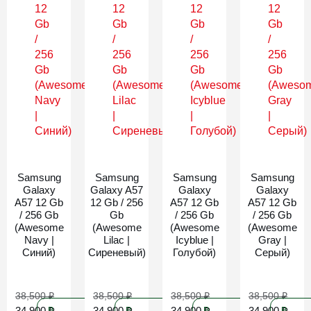
Новинка
Новинка
Новинка
Новинка
Samsung
Samsung
Samsung
Samsung
Galaxy
Galaxy A57
Galaxy
Galaxy
A57 12 Gb
12 Gb / 256
A57 12 Gb
A57 12 Gb
/ 256 Gb
Gb
/ 256 Gb
/ 256 Gb
(Awesome
(Awesome
(Awesome
(Awesome
Navy |
Lilac |
Icyblue |
Gray |
Синий)
Сиреневый)
Голубой)
Серый)
38,500
₽
38,500
₽
38,500
₽
38,500
₽
34,900
₽
34,900
₽
34,900
₽
34,900
₽
В
В
В
В