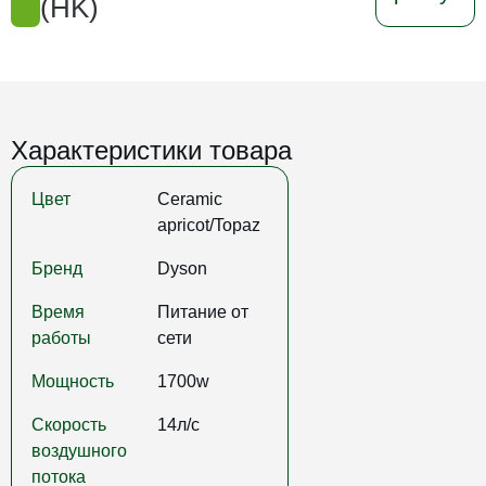
(HK)
Характеристики товара
Цвет
Ceramic
apricot/Topaz
Бренд
Dyson
Время
Питание от
работы
сети
Мощность
1700w
Скорость
14л/с
воздушного
потока