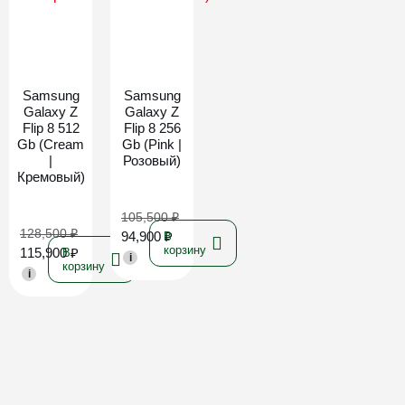
Новинка
Новинка
Samsung
Samsung
Galaxy Z
Galaxy Z
Flip 8 512
Flip 8 256
Gb (Cream
Gb (Pink |
|
Розовый)
Кремовый)
105,500
₽
128,500
₽
94,900
₽
В
корзину
115,900
₽
В
i
корзину
i