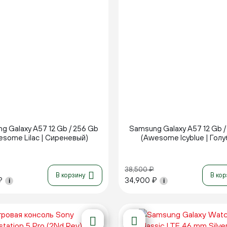
Новинка
Новинка
g Galaxy A57 12 Gb / 256 Gb
Samsung Galaxy A57 12 Gb /
some Lilac | Сиреневый)
(Awesome Icyblue | Голу
38,500
₽
В корзину
В кор
₽
34,900
₽
i
i