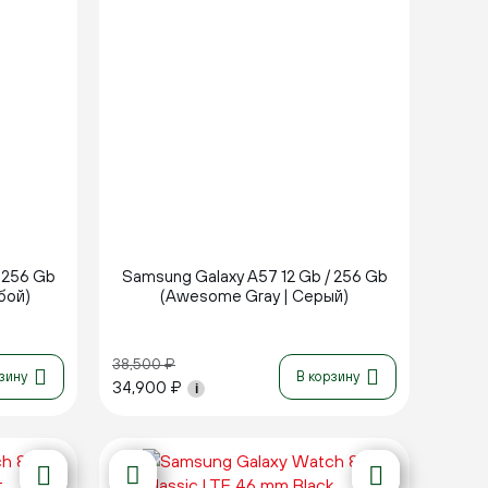
Новинка
 256 Gb
Samsung Galaxy A57 12 Gb / 256 Gb
бой)
(Awesome Gray | Серый)
38,500
₽
зину
В корзину
34,900
₽
i