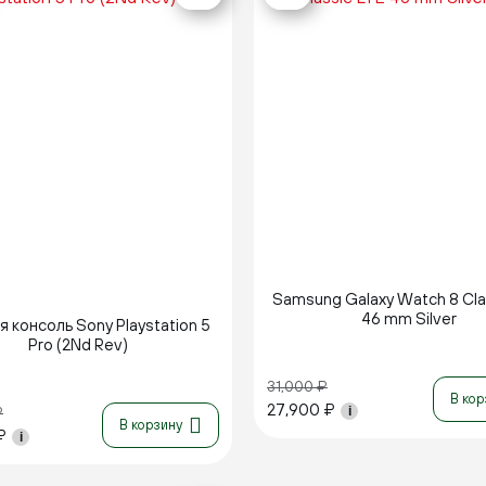
Новинка
Samsung Galaxy Watch 8 Cla
46 mm Silver
 консоль Sony Playstation 5
Pro (2Nd Rev)
31,000
₽
В кор
27,900
₽
₽
i
В корзину
₽
i