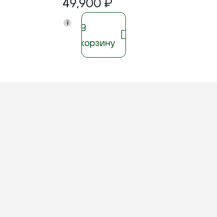
49,900
₽
i
В
корзину