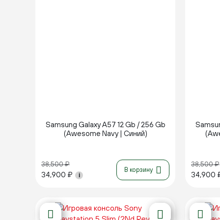
Новинка
Samsung Galaxy A57 12 Gb / 256 Gb
Samsun
(Awesome Navy | Синий)
(Awe
38,500
₽
38,500
₽
В корзину
34,900
₽
34,900
i