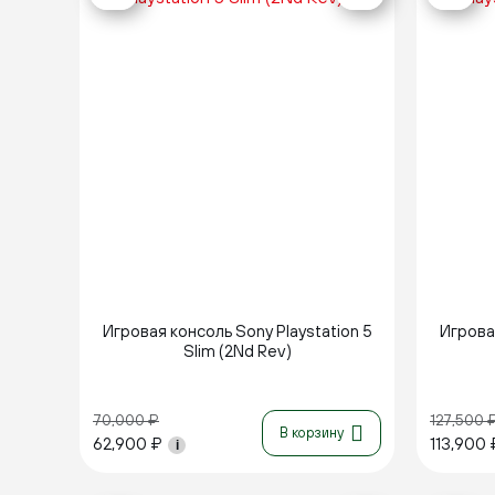
Новинка
Игровая консоль Sony Playstation 5
Игровая
Slim (2Nd Rev)
70,000
₽
127,500
В корзину
62,900
₽
113,900
i