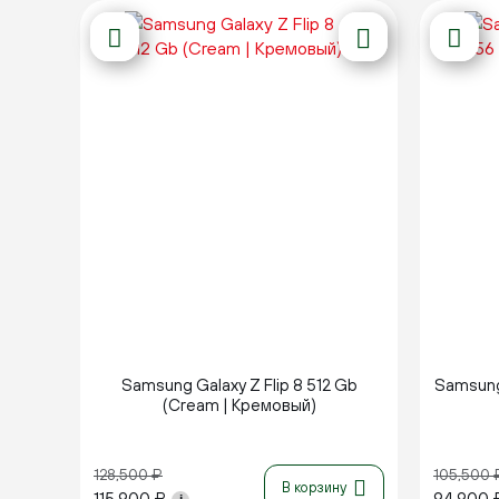
Новинка
Samsung Galaxy Z Flip 8 512 Gb
Samsung 
(Cream | Кремовый)
128,500
₽
105,500
В корзину
115,900
₽
94,900