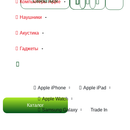
Связаться
Компьютеры Apple
Наушники
Акустика
Гаджеты
Ноутбуки Apple
Компьютеры Apple
Apple iPhone
Apple iPad
Apple Watch
Каталог
Samsung Galaxy
Trade In