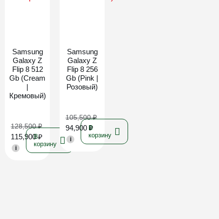
Новинка
Новинка
Samsung
Samsung
Galaxy Z
Galaxy Z
Flip 8 512
Flip 8 256
Gb (Cream
Gb (Pink |
|
Розовый)
Кремовый)
105,500
₽
128,500
₽
94,900
₽
В
корзину
115,900
₽
В
i
корзину
i