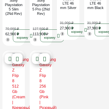
Sony
Sony
LTE 46
LTE 46
Playstation
Playstation
mm Silver
mm Black
5 Slim
5 Pro (2Nd
(2Nd Rev)
Rev)
31,000
₽
31,000
₽
27,900
₽
27,900
₽
В
В
70,000
₽
127,500
₽
корзину
корзин
62,900
₽
113,900
₽
В
В
i
i
корзину
корзину
i
i