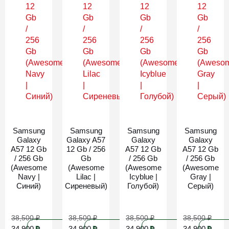
Новинка
Новинка
Новинка
Новинка
Samsung
Samsung
Samsung
Samsung
Galaxy
Galaxy A57
Galaxy
Galaxy
A57 12 Gb
12 Gb / 256
A57 12 Gb
A57 12 Gb
/ 256 Gb
Gb
/ 256 Gb
/ 256 Gb
(Awesome
(Awesome
(Awesome
(Awesome
Navy |
Lilac |
Icyblue |
Gray |
Синий)
Сиреневый)
Голубой)
Серый)
38,500
₽
38,500
₽
38,500
₽
38,500
₽
34,900
₽
34,900
₽
34,900
₽
34,900
₽
В
В
В
В