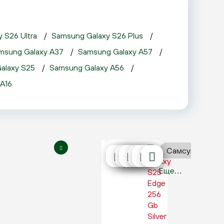
 S26 Ultra
 / 
Samsung Galaxy S26 Plus
 / 
msung Galaxy A37
 / 
Samsung Galaxy A57
 / 
alaxy S25
 / 
Samsung Galaxy A56
 / 
A16
Самсунг Галакс
Еще