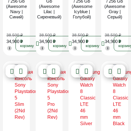
/ 256 Gb
Gb
/ 256 Gb
/ 256 Gb
(Awesome
(Awesome
(Awesome
(Awesome
Navy |
Lilac |
Icyblue |
Gray |
Синий)
Сиреневый)
Голубой)
Серый)
38,500
₽
38,500
₽
38,500
₽
38,500
₽
34,900
₽
34,900
₽
34,900
₽
34,900
₽
В
В
В
В
корзину
корзину
корзину
корзин
i
i
i
i