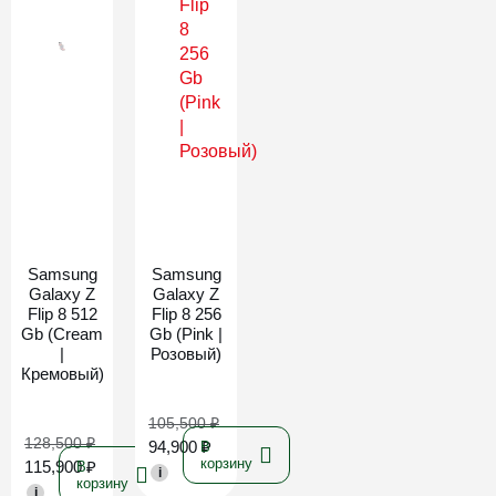
Новинка
Новинка
Samsung
Samsung
Galaxy Z
Galaxy Z
Flip 8 512
Flip 8 256
Gb (Cream
Gb (Pink |
|
Розовый)
Кремовый)
105,500
₽
128,500
₽
94,900
₽
В
корзину
115,900
₽
В
i
корзину
i