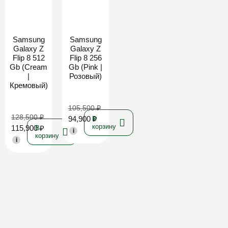
Новинка
Новинка
Samsung
Samsung
Galaxy Z
Galaxy Z
Flip 8 512
Flip 8 256
Gb (Cream
Gb (Pink |
|
Розовый)
Кремовый)
105,500
₽
128,500
₽
94,900
₽
В
корзину
115,900
₽
В
i
корзину
i