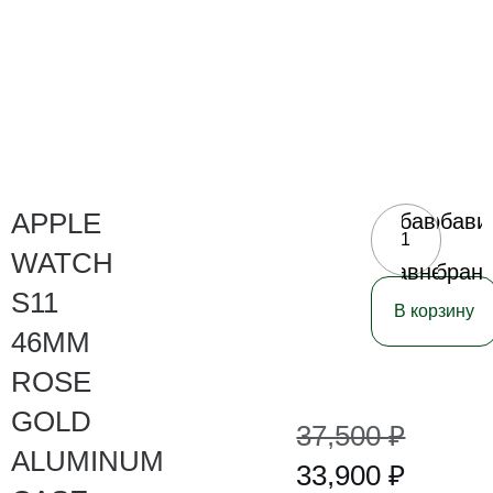
APPLE
Добавить
Добави
в
в
WATCH
сравнение
избран
S11
В корзину
46MM
ROSE
GOLD
37,500
₽
ALUMINUM
33,900
₽