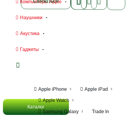
Связаться
Компьютеры Apple
Наушники
Акустика
Гаджеты
Ноутбуки Apple
Компьютеры Apple
Apple iPhone
Apple iPad
Apple Watch
Каталог
Samsung Galaxy
Trade In