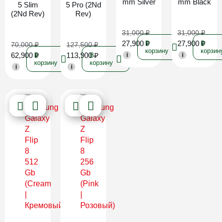
mm Silver
mm Black
5 Slim
5 Pro (2Nd
(2Nd Rev)
Rev)
31,000
₽
31,000
₽
27,900
₽
27,900
₽
В
В
70,000
₽
127,500
₽
корзину
корзин
62,900
₽
113,900
₽
В
В
i
i
корзину
корзину
i
i