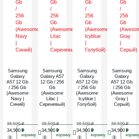
Новинка
Новинка
Новинка
Новинка
Samsung
Samsung
Samsung
Samsung
Galaxy
Galaxy A57
Galaxy
Galaxy
A57 12 Gb
12 Gb / 256
A57 12 Gb
A57 12 Gb
/ 256 Gb
Gb
/ 256 Gb
/ 256 Gb
(Awesome
(Awesome
(Awesome
(Awesome
Navy |
Lilac |
Icyblue |
Gray |
Синий)
Сиреневый)
Голубой)
Серый)
38,500
₽
38,500
₽
38,500
₽
38,500
₽
34,900
₽
34,900
₽
34,900
₽
34,900
₽
В
В
В
В
корзину
корзину
корзину
корзин
i
i
i
i