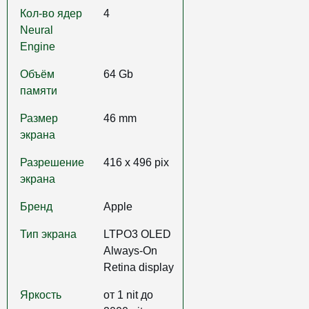
Кол-во ядер
4
Neural
Engine
Объём
64 Gb
памяти
Размер
46 mm
экрана
Разрешение
416 x 496 pix
экрана
Бренд
Apple
Тип экрана
LTPO3 OLED
Always‑On
Retina display
Яркость
от 1 nit до