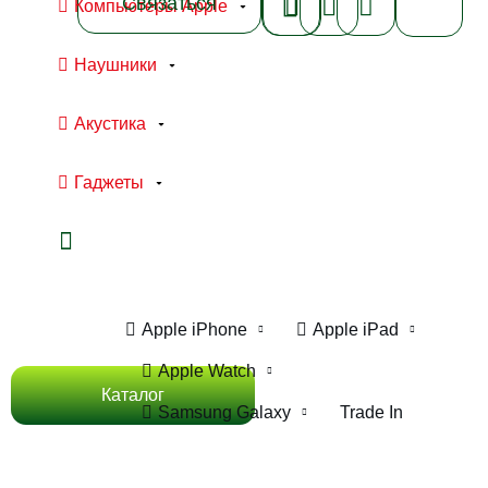
Связаться
Компьютеры Apple
Наушники
Акустика
Гаджеты
Ноутбуки Apple
Компьютеры Apple
Apple iPhone
Apple iPad
Apple Watch
Каталог
Samsung Galaxy
Trade In