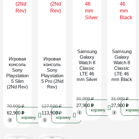
Новинка
Новинка
Samsung
Samsung
Galaxy
Galaxy
Игровая
Игровая
Watch 8
Watch 8
консоль
консоль
Classic
Classic
Sony
Sony
LTE 46
LTE 46
Playstation
Playstation
mm Silver
mm Black
5 Slim
5 Pro (2Nd
(2Nd Rev)
Rev)
31,000
₽
31,000
₽
27,900
₽
27,900
₽
В
В
70,000
₽
127,500
₽
корзину
корзин
62,900
₽
113,900
₽
В
В
i
i
корзину
корзину
i
i