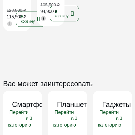
105,500
₽
128,500
₽
94,900
₽
В
корзину
115,900
₽
В
i
корзину
i
Вас может заинтересовать
Смартфоны
Планшеты
Гаджеты
Перейти
Перейти
Перейти
в
в
в
категорию
категорию
категорию