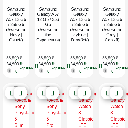
Samsung
Samsung
Samsung
Samsung
Galaxy
Galaxy A57
Galaxy
Galaxy
A57 12 Gb
12 Gb / 256
A57 12 Gb
A57 12 Gb
/ 256 Gb
Gb
/ 256 Gb
/ 256 Gb
(Awesome
(Awesome
(Awesome
(Awesome
Navy |
Lilac |
Icyblue |
Gray |
Синий)
Сиреневый)
Голубой)
Серый)
38,500
₽
38,500
₽
38,500
₽
38,500
₽
34,900
₽
34,900
₽
34,900
₽
34,900
₽
В
В
В
В
корзину
корзину
корзину
корзин
i
i
i
i