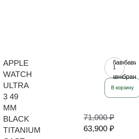
APPLE
Добавить
Добави
в
в
WATCH
сравнение
избран
ULTRA
В корзину
3 49
MM
71,000
₽
BLACK
63,900
₽
TITANIUM