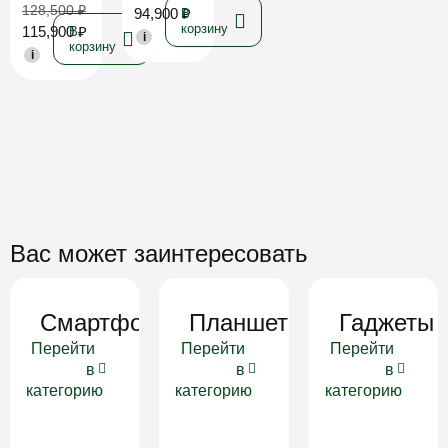
128,500
₽
94,900
₽
В
корзину
115,900
₽
В
i
корзину
i
Вас может заинтересовать
Смартфоны
Планшеты
Гаджеты
Перейти
Перейти
Перейти
в
в
в
категорию
категорию
категорию