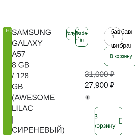
SAMSUNG
Новинка
Добавить
Добави
Услуги
Trade-
в
в
in
GALAXY
сравнение
избран
A57
В корзину
8 GB
31,000
₽
/ 128
27,900
₽
GB
(AWESOME
i
LILAC
В
|
корзину
СИРЕНЕВЫЙ)