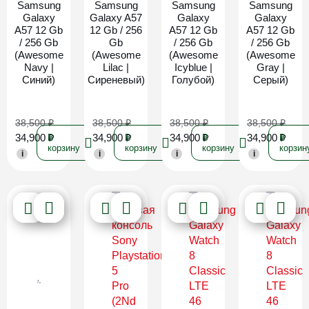
Samsung
Samsung
Samsung
Samsung
Galaxy
Galaxy A57
Galaxy
Galaxy
A57 12 Gb
12 Gb / 256
A57 12 Gb
A57 12 Gb
/ 256 Gb
Gb
/ 256 Gb
/ 256 Gb
(Awesome
(Awesome
(Awesome
(Awesome
Navy |
Lilac |
Icyblue |
Gray |
Синий)
Сиреневый)
Голубой)
Серый)
38,500
₽
38,500
₽
38,500
₽
38,500
₽
34,900
₽
34,900
₽
34,900
₽
34,900
₽
В
В
В
В
корзину
корзину
корзину
корзин
i
i
i
i