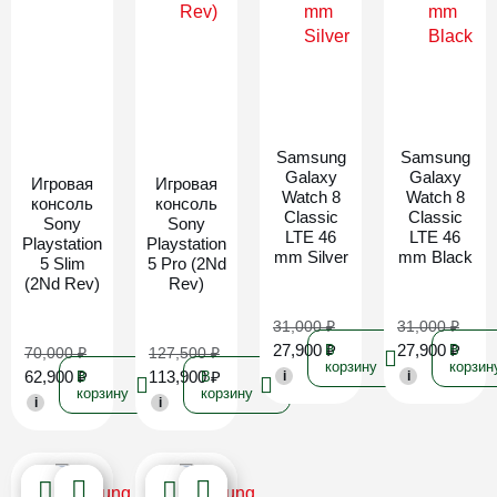
Новинка
Новинка
Samsung
Samsung
Galaxy
Galaxy
Игровая
Игровая
Watch 8
Watch 8
консоль
консоль
Classic
Classic
Sony
Sony
LTE 46
LTE 46
Playstation
Playstation
mm Silver
mm Black
5 Slim
5 Pro (2Nd
(2Nd Rev)
Rev)
31,000
₽
31,000
₽
27,900
₽
27,900
₽
В
В
70,000
₽
127,500
₽
корзину
корзин
62,900
₽
113,900
₽
В
В
i
i
корзину
корзину
i
i