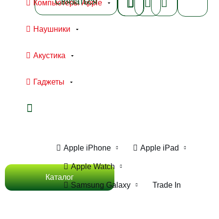
Связаться
Компьютеры Apple
Наушники
Акустика
Гаджеты
Ноутбуки Apple
Компьютеры Apple
Apple iPhone
Apple iPad
Apple Watch
Каталог
Samsung Galaxy
Trade In