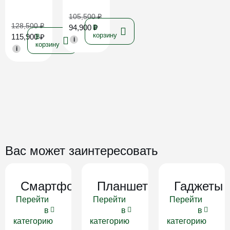
105,500
₽
128,500
₽
94,900
₽
В
корзину
115,900
₽
В
i
корзину
i
Вас может заинтересовать
Смартфоны
Планшеты
Гаджеты
Перейти
Перейти
Перейти
в
в
в
категорию
категорию
категорию