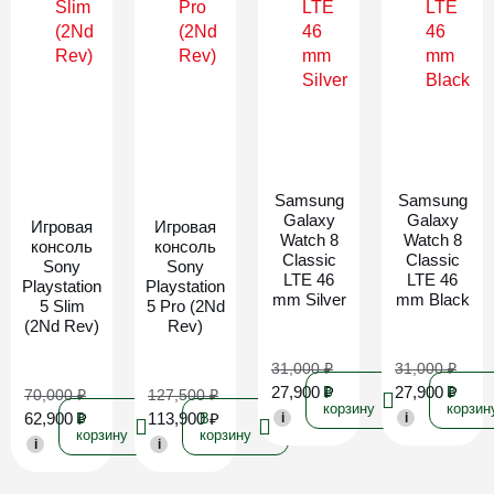
Новинка
Новинка
Samsung
Samsung
Galaxy
Galaxy
Игровая
Игровая
Watch 8
Watch 8
консоль
консоль
Classic
Classic
Sony
Sony
LTE 46
LTE 46
Playstation
Playstation
mm Silver
mm Black
5 Slim
5 Pro (2Nd
(2Nd Rev)
Rev)
31,000
₽
31,000
₽
27,900
₽
27,900
₽
В
В
70,000
₽
127,500
₽
корзину
корзин
62,900
₽
113,900
₽
В
В
i
i
корзину
корзину
i
i