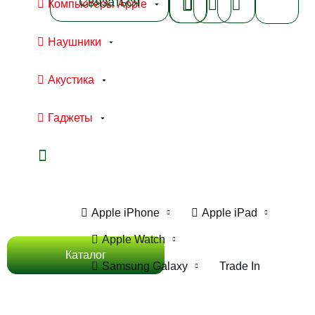
Связаться
Компьютеры Apple
Наушники
Акустика
Гаджеты
Ноутбуки Apple
Компьютеры Apple
Apple iPhone
Apple iPad
Apple Watch
Каталог
Samsung Galaxy
Trade In