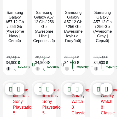
Samsung
Samsung
Samsung
Samsung
Galaxy
Galaxy A57
Galaxy
Galaxy
A57 12 Gb
12 Gb / 256
A57 12 Gb
A57 12 Gb
/ 256 Gb
Gb
/ 256 Gb
/ 256 Gb
(Awesome
(Awesome
(Awesome
(Awesome
Navy |
Lilac |
Icyblue |
Gray |
Синий)
Сиреневый)
Голубой)
Серый)
38,500
₽
38,500
₽
38,500
₽
38,500
₽
34,900
₽
34,900
₽
34,900
₽
34,900
₽
В
В
В
В
корзину
корзину
корзину
корзин
i
i
i
i