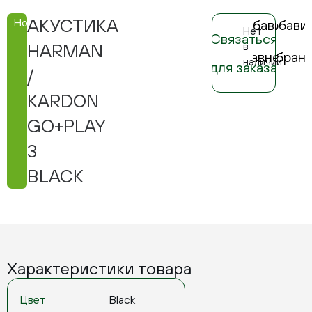
АКУСТИКА
Новинка
Добавить
Добави
Нет
Связаться
в
в
в
HARMAN
сравнение
избран
наличии
для заказа
/
KARDON
GO+PLAY
3
BLACK
Характеристики товара
Цвет
Black