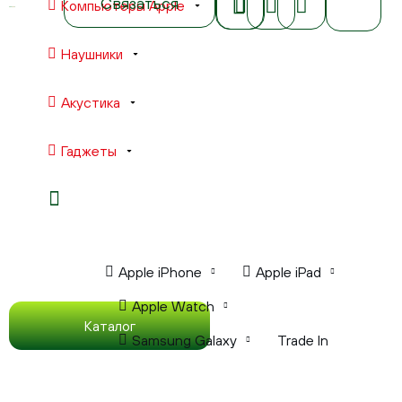
Связаться
Компьютеры Apple
Наушники
Акустика
Гаджеты
Ноутбуки Apple
Компьютеры Apple
Apple iPhone
Apple iPad
Apple Watch
Каталог
Samsung Galaxy
Trade In