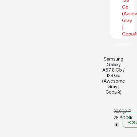
Новинка
Samsung
Galaxy
A57 8 Gb /
128 Gb
(Awesome
Gray |
Серый)
32,000
₽
28,900
₽
В
корз
i