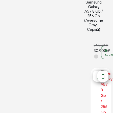
Samsung
Galaxy
A57 8 Gb /
256 Gb
(Awesome
Gray |
Серый)
34,500
₽
30,900
₽
В
корз
i