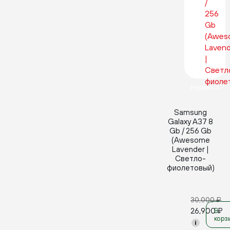
Новинка
Samsung
Galaxy A37 8
Gb / 256 Gb
(Awesome
Lavender |
Светло-
фиолетовый)
30,000
₽
26,900
₽
В
корз
i