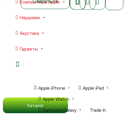
Связаться
Компьютеры Apple
Наушники
Акустика
Гаджеты
Ноутбуки Apple
Компьютеры Apple
Apple iPhone
Apple iPad
Apple Watch
Каталог
Samsung Galaxy
Trade In