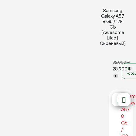
Samsung
Galaxy A57
8 Gb / 128
Gb
(Awesome
Lilac |
Сиреневый)
32,000
₽
28,900
₽
В
корз
i