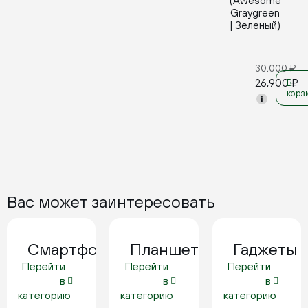
(Awesome
Graygreen
| Зеленый)
30,000
₽
26,900
₽
В
корз
i
Вас может заинтересовать
Смартфоны
Планшеты
Гаджеты
Перейти
Перейти
Перейти
в
в
в
категорию
категорию
категорию