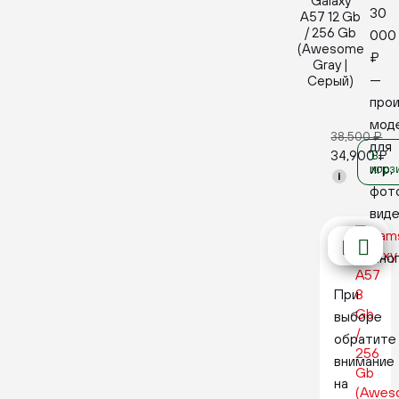
Galaxy
30
A57 12 Gb
/ 256 Gb
000
(Awesome
₽
Gray |
—
Серый)
про
мод
38,500
₽
для
34,900
₽
В
игр,
корз
i
фот
вид
и
мног
При
выборе
обратите
внимание
на