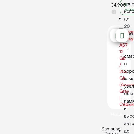
пов
34,900
₽
В
корз
испо
i
до
20
000
₽
—
сма
с
хор
каме
уве
объ
пам
и
Новинка
выс
авт
Samsung
до