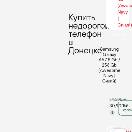
Купить
недорогой
телефон
Новинка
в
Донецке
Samsung
Galaxy
A57 8 Gb /
256 Gb
(Awesome
Navy |
Синий)
34,500
₽
30,900
₽
В
корз
i