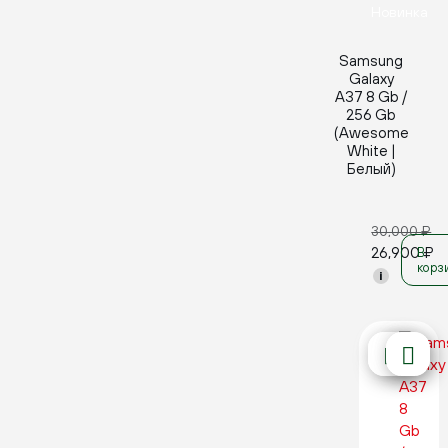
Новинка
Samsung
Galaxy
A37 8 Gb /
256 Gb
(Awesome
White |
Белый)
30,000
₽
26,900
₽
В
корз
i