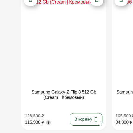
Новинка
Samsung Galaxy Z Flip 8 512 Gb
Samsung
(Cream | Кремовый)
128,500
₽
105,500
В корзину
115,900
₽
94,900
₽
i