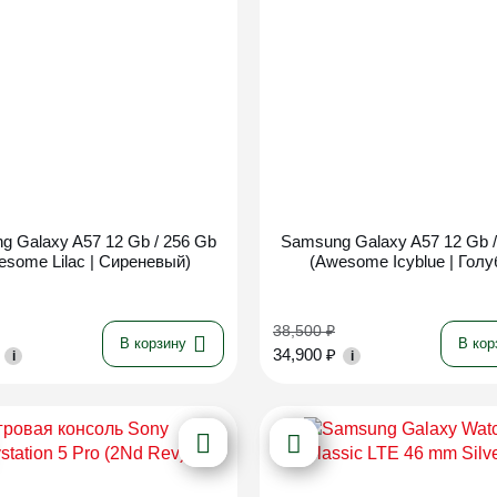
Новинка
Новинка
g Galaxy A57 12 Gb / 256 Gb
Samsung Galaxy A57 12 Gb /
esome Lilac | Сиреневый)
(Awesome Icyblue | Голу
38,500
₽
В корзину
В кор
34,900
₽
i
i