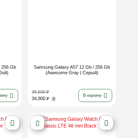
Новинка
 256 Gb
Samsung Galaxy A57 12 Gb / 256 Gb
бой)
(Awesome Gray | Серый)
38,500
₽
зину
В корзину
34,900
₽
i