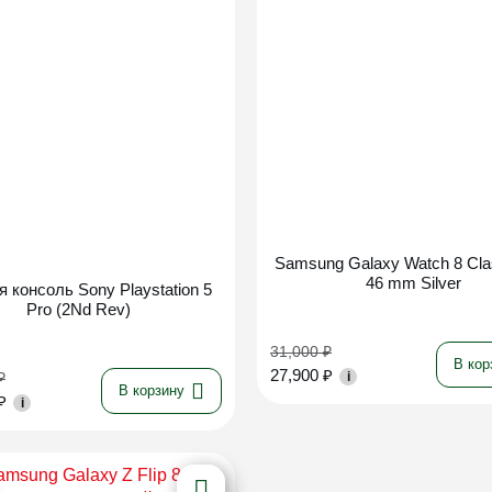
Новинка
Samsung Galaxy Watch 8 Cla
46 mm Silver
я консоль Sony Playstation 5
Pro (2Nd Rev)
31,000
₽
В кор
27,900
₽
₽
i
В корзину
₽
i