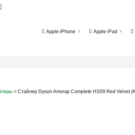
Apple iPhone
Apple iPad
йлеры
>
Стайлер Dyson Airwrap Complete HS09 Red Velvet (