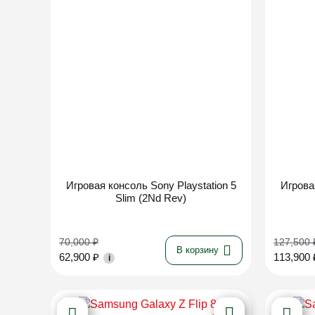
Новинка
Игровая консоль Sony Playstation 5
Игрова
Slim (2Nd Rev)
70,000
₽
127,500
В корзину
62,900
₽
113,900
i