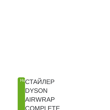
СТАЙЛЕР
Новинка
DYSON
AIRWRAP
COMPLETE