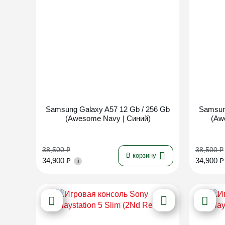
Новинка
Samsung Galaxy A57 12 Gb / 256 Gb
Samsun
(Awesome Navy | Синий)
(Aw
38,500
₽
38,500
₽
В корзину
34,900
₽
34,900
₽
i